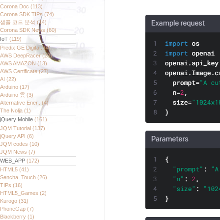
Corona Doc
(113)
Corona SDK TIPs
(74)
샘플 코드 분석
(14)
Corona SDK News
(60)
IoT
(119)
Predix GE Digita..
(4)
AWS DeepRacer
(28)
AWS AMAZON
(13)
AWS Certificate
(27)
AI
(22)
Arduino
(17)
Arduino 雲
(3)
Alternative Ener..
(4)
The Nolja
(1)
jQuery Mobile
(161)
JQM Tutorial
(137)
jQuery API
(6)
JQM codes
(10)
JQM News
(7)
WEB_APP
(172)
HTML5
(41)
Sencha_Touch
(26)
TIPs
(16)
HTML5_Games
(2)
Kurogo
(31)
PhoneGap
(7)
Blackberry
(1)