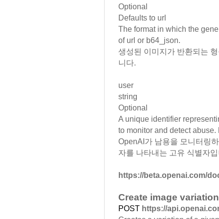
Optional
Defaults to
url
The format in which the gene
of
url
or
b64_json.
생성된 이미지가 반환되는 형식입니
니다.
user
string
Optional
A unique identifier represen
to monitor and detect abuse.
OpenAI가 남용을 모니터링
자를 나타내는 고유 식별자입니
https://beta.openai.com/do
Create image variation
POST
https://api.openai.c