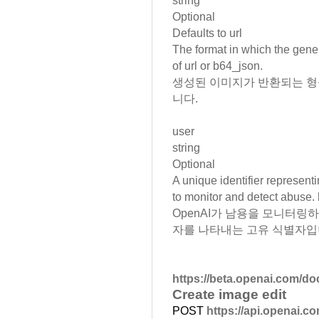
string
Optional
Defaults to
url
The format in which the gene
of
url
or
b64_json.
생성된 이미지가 반환되는 형식입니
니다.
user
string
Optional
A unique identifier represen
to monitor and detect abuse.
OpenAI가 남용을 모니터링
자를 나타내는 고유 식별자입니
https://beta.openai.com/do
Create image edit
POST
https://api.openai.c