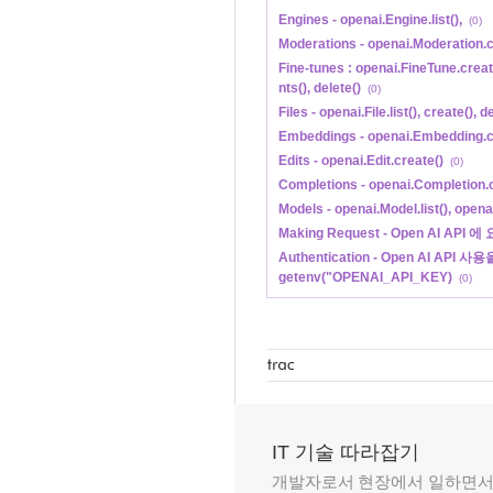
Engines - openai.Engine.list(),
(0)
Moderations - openai.Moderation.c
Fine-tunes : openai.FineTune.create()
nts(), delete()
(0)
Files - openai.File.list(), create(), 
Embeddings - openai.Embedding.c
Edits - openai.Edit.create()
(0)
Completions - openai.Completion.c
Models - openai.Model.list(), opena
Making Request - Open AI API 에
Authentication - Open AI API 사
getenv("OPENAI_API_KEY)
(0)
IT 기술 따라잡기
개발자로서 현장에서 일하면서