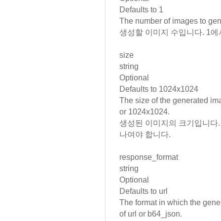
Defaults to
1
The number of images to gen
생성할 이미지 수입니다. 1에서
size
string
Optional
Defaults to
1024x1024
The size of the generated im
or
1024x1024.
생성된 이미지의 크기입니다. 256x
나여야 합니다.
response_format
string
Optional
Defaults to
url
The format in which the gene
of
url
or
b64_json.