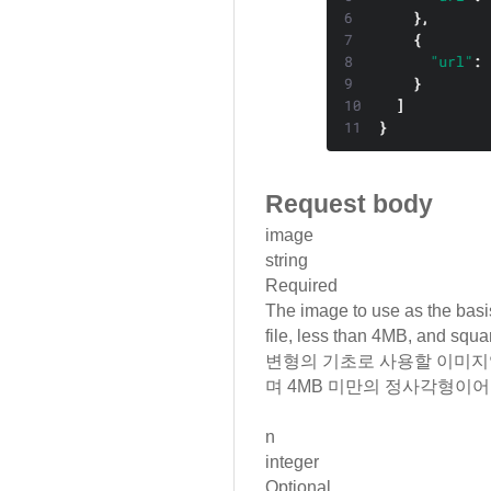
Request body
image
string
Required
The image to use as the basis
file, less than 4MB, and squa
변형의 기초로 사용할 이미지
며 4MB 미만의 정사각형이어
n
integer
Optional