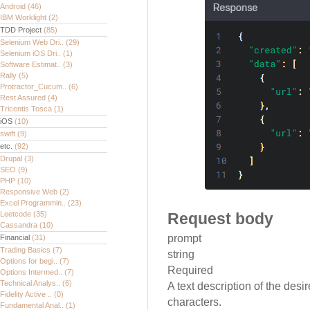
Android
(46)
IBM Worklight
(2)
TDD Project
(85)
Selenium Web Dri..
(29)
Selenium iOS Dri..
(1)
Software Estimat..
(3)
Rally
(5)
Protractor_Cucum..
(6)
Rest Assured
(4)
Tricentis Tosca
(1)
iOS
(10)
swift
(9)
etc.
(92)
Drupal
(3)
SEO
(9)
PHP
(10)
Responsive Web
(2)
Excel Programmin..
(23)
Leetcode
(35)
Request body
Cassandra
(10)
prompt
Financial
(31)
Trading Basics
(7)
string
Options for begi..
(7)
Required
Options Intermed..
(7)
Technical Analys..
(6)
A text description of the de
Fidelity Active ..
(0)
characters.
Fundamental Anal..
(1)