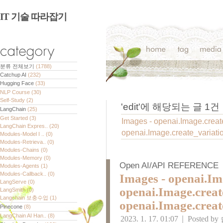
IT 기술 따라잡기
분류 전체보기
(1788)
Catchup AI
(232)
Hugging Face
(33)
NLP Course
(30)
Self-Study
(2)
'
edit
'에 해당되는 글
1
건
LangChain
(25)
Get Started
(3)
Images - openai.Image.create
LangChain Expres..
(20)
openai.Image.create_variatio
Modules-Model I ..
(0)
Modules-Retrieva..
(0)
Modules-Chains
(0)
Modules-Memory
(0)
Open AI/API REFERENCE
Modules-Agents
(1)
Modules-Callback..
(0)
Images - openai.Ima
LangServe
(0)
openai.Image.create
LangSmith
(0)
Langchain 보충수업
(1)
openai.Image.creat
Pinecone
(8)
LangChain AI Han..
(8)
2023. 1. 17. 01:07
|
Posted by