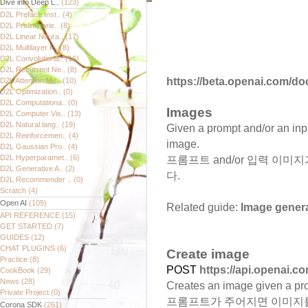
Dive into Deep L..
(123)
D2L Preface Inst..
(4)
D2L Preliminarie..
(8)
D2L Linear Neura..
(17)
D2L Multilayer P..
(8)
D2L Convolutiona..
(16)
D2L Recurrent Ne..
(8)
https://beta.openai.com/do
D2L Attention Me..
(10)
D2L Optimization..
(0)
D2L Computationa..
(0)
Images
D2L Computer Vis..
(13)
D2L Natural lang..
(19)
Given a prompt and/or an inp
D2L Reinforcemen..
(4)
image.
D2L Gaussian Pro..
(4)
D2L Hyperparamet..
(6)
프롬프트 and/or 입력 이
D2L Generative A..
(2)
다.
D2L Recommender ..
(0)
Scratch
(4)
Open AI
(105)
Related guide:
Image gener
API REFERENCE
(15)
GET STARTED
(7)
GUIDES
(12)
CHAT PLUGINS
(6)
Create image
Practice
(8)
POST
https://api.openai.c
CookBook
(29)
News
(28)
Creates an image given a pr
Private Project
(0)
프롬프트가 주어지면 이미지
Corona SDK
(261)