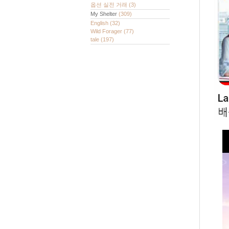
옵션 실전 거래
(3)
My Shelter
(309)
English
(32)
Wild Forager
(77)
tale
(197)