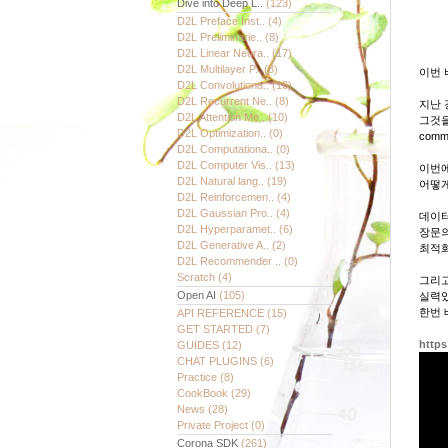
Dive into Deep L..
(123)
D2L Preface Inst..
(4)
D2L Preliminarie..
(8)
D2L Linear Neura..
(17)
D2L Multilayer P..
(8)
이번 
D2L Convolutiona..
(16)
D2L Recurrent Ne..
(8)
지난 
D2L Attention Me..
(10)
그것을 
D2L Optimization..
(0)
com
D2L Computationa..
(0)
D2L Computer Vis..
(13)
이번에
D2L Natural lang..
(19)
어떻게
D2L Reinforcemen..
(4)
D2L Gaussian Pro..
(4)
데이터
D2L Hyperparamet..
(6)
장문의
D2L Generative A..
(2)
최적화
D2L Recommender ..
(0)
Scratch
(4)
그리고
Open AI
(105)
실력있
한번 
API REFERENCE
(15)
GET STARTED
(7)
http
GUIDES
(12)
CHAT PLUGINS
(6)
Practice
(8)
CookBook
(29)
News
(28)
Private Project
(0)
Corona SDK
(261)