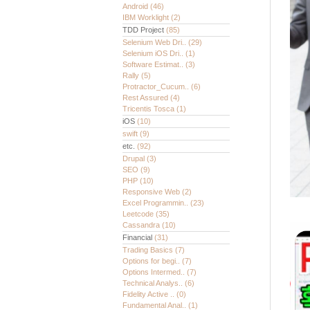
Android
(46)
IBM Worklight
(2)
TDD Project
(85)
Selenium Web Dri..
(29)
Selenium iOS Dri..
(1)
Software Estimat..
(3)
Rally
(5)
Protractor_Cucum..
(6)
Rest Assured
(4)
Tricentis Tosca
(1)
iOS
(10)
swift
(9)
etc.
(92)
Drupal
(3)
SEO
(9)
PHP
(10)
Responsive Web
(2)
Excel Programmin..
(23)
Leetcode
(35)
Cassandra
(10)
Financial
(31)
Trading Basics
(7)
Options for begi..
(7)
Options Intermed..
(7)
Technical Analys..
(6)
Fidelity Active ..
(0)
Fundamental Anal..
(1)