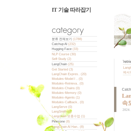
IT 기술 따라잡기
분류 전체보기
(1788)
Catchup AI
(232)
Hugging Face
(33)
NLP Course
(30)
Self-Study
(2)
'
retr
LangChain
(25)
Lan
Get Started
(3)
에서
LangChain Expres..
(20)
Modules-Model I ..
(0)
Modules-Retrieva..
(0)
Modules-Chains
(0)
Catch
Modules-Memory
(0)
La
Modules-Agents
(1)
속도
Modules-Callback..
(0)
LangServe
(0)
2024. 
LangSmith
(0)
Langchain 보충수업
(1)
Pinecone
(8)
LangChain AI Han..
(8)