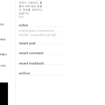
트에서 사용되는 툴
들에 대해 많은 분들
과 정보를 공유하고
싶습니다.
솔웅
니다.
[이벤트] jQuery Conference As⋯
2012/09 - Corona SDK 관련 질문⋯
과정에서
l 해서
습니다.