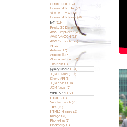
Corona Doc
(113)
Corona SDK TIPs
(74)
샘플 코드 분석
(14)
Corona SDK News
(60)
IoT
(119)
Predix GE Digita..
(4)
AWS DeepRacer
(28)
AWS AMAZON
(13)
AWS Certificate
(27)
AI
(22)
Arduino
(17)
Arduino 雲
(3)
Alternative Ener..
(4)
The Nolja
(1)
jQuery Mobile
(161)
JQM Tutorial
(137)
jQuery API
(6)
JQM codes
(10)
JQM News
(7)
WEB_APP
(172)
HTML5
(41)
Sencha_Touch
(26)
TIPs
(16)
HTML5_Games
(2)
Kurogo
(31)
PhoneGap
(7)
Blackberry
(1)