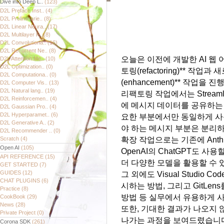
Dive into Deep L..
(123)
D2L Preface Inst..
(4)
D2L Preliminarie..
(8)
D2L Linear Neura..
(17)
D2L Multilayer P..
(8)
D2L Convolutiona..
(16)
D2L Recurrent Ne..
(8)
오늘은 이전에 개발한 AI 웹
D2L Attention Me..
(10)
D2L Optimization..
(0)
토링(refactoring)** 작업
D2L Computationa..
(0)
(enhancement)** 작업을 
D2L Computer Vis..
(13)
D2L Natural lang..
(19)
리팩토링 작업에서는 Streamlit
D2L Reinforcemen..
(4)
에 메시지 데이터를 공유하는 
D2L Gaussian Pro..
(4)
D2L Hyperparamet..
(6)
요한 부분에서만 동일하게 사
D2L Generative A..
(2)
야 하는 메시지 부분은 분리
D2L Recommender ..
(0)
Scratch
(4)
확장 작업으로는 기존에 Anthr
Open AI
(105)
OpenAI의 ChatGPT도 
API REFERENCE
(15)
더 다양한 모델을 활용할 수 
GET STARTED
(7)
GUIDES
(12)
그
외에도 Visual Studio 
CHAT PLUGINS
(6)
시하는 방법, 그리고 GitLe
Practice
(8)
방법 등 실무에서 유용하게 
CookBook
(29)
News
(28)
또한, 기대한 결과가 나오지
Private Project
(0)
나가는 과정을 보여드렸습니다
Corona SDK
(261)