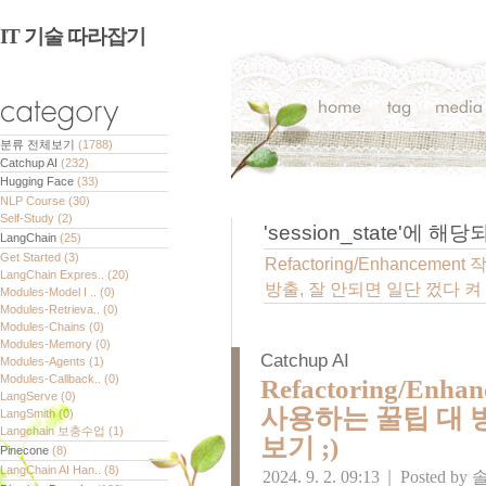
IT 기술 따라잡기
분류 전체보기
(1788)
Catchup AI
(232)
Hugging Face
(33)
NLP Course
(30)
Self-Study
(2)
'
session_state
'에 해당
LangChain
(25)
Get Started
(3)
Refactoring/Enhancem
LangChain Expres..
(20)
방출, 잘 안되면 일단 껐다 켜 
Modules-Model I ..
(0)
Modules-Retrieva..
(0)
Modules-Chains
(0)
Modules-Memory
(0)
Catchup AI
Modules-Agents
(1)
Modules-Callback..
(0)
Refactoring/En
LangServe
(0)
사용하는 꿀팁 대 방
LangSmith
(0)
Langchain 보충수업
(1)
보기 ;)
Pinecone
(8)
LangChain AI Han..
(8)
2024. 9. 2. 09:13
|
Posted by