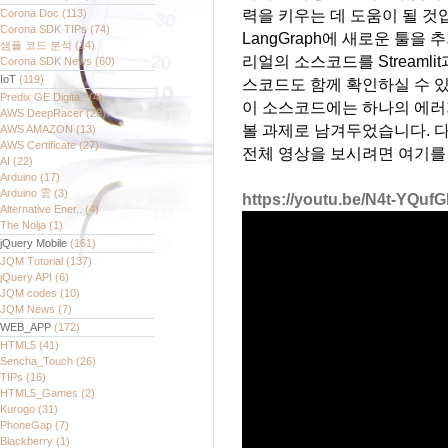
Corona Doc
(113)
력을 키우는 데 도움이 될 것
Corona SDK TIPs
(74)
LangGraph에 새로운 툴을 추
샘플 코드 분석
(14)
리얼의 소스코드를 Streaml
Corona SDK News
(60)
IoT
(119)
스코드도 함께 확인하실 수 
Predix GE Digita..
(4)
이 소스코드에는 하나의 에러
AWS DeepRacer
(28)
볼 과제로 남겨두었습니다. 
AWS AMAZON
(13)
AWS Certificate
(27)
전체 영상을 보시려면 여기를
AI
(22)
Arduino
(17)
Arduino 雲
(3)
https://youtu.be/N4t-YQu
Alternative Ener..
(4)
The Nolja
(1)
jQuery Mobile
(161)
JQM Tutorial
(137)
jQuery API
(6)
JQM codes
(10)
JQM News
(7)
WEB_APP
(172)
HTML5
(41)
Sencha_Touch
(26)
TIPs
(16)
HTML5_Games
(2)
Kurogo
(31)
PhoneGap
(7)
Blackberry
(1)