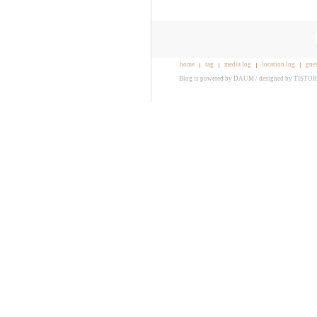
home
tag
media log
location log
gue
Blog is powered by
DAUM
/ designed by
TISTO