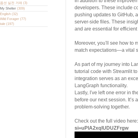
In addition to these improvem
옵션 실전 거래
(3)
developers. These include c
My Shelter
(309)
English
(32)
pushing updates to GitHub, a
Wild Forager
(77)
server-side files. These insi
tale
(197)
and are essential for efficie
Moreover, you'll see how to m
match expectations—a vital ski
As part of my journey into L
tutorial code with Streamlit t
integration serves as an exc
LangGraph functionality.
Lastly, I've left one error in 
before our next session. It’s 
problem-solving together.
Check out the full video here
si=uPlA2xqlUDUZFrgw