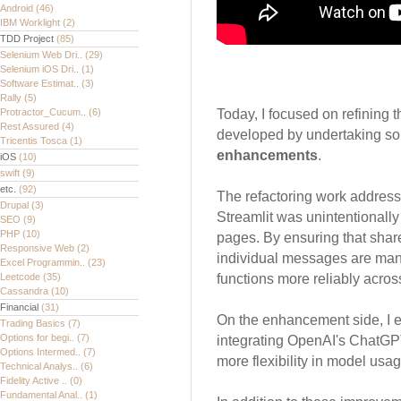
Android
(46)
IBM Worklight
(2)
TDD Project
(85)
Selenium Web Dri..
(29)
Selenium iOS Dri..
(1)
Software Estimat..
(3)
Rally
(5)
Protractor_Cucum..
(6)
Today, I focused on refining 
Rest Assured
(4)
developed by undertaking so
Tricentis Tosca
(1)
enhancements
.
iOS
(10)
swift
(9)
etc.
(92)
The refactoring work address
Drupal
(3)
Streamlit was unintentionall
SEO
(9)
PHP
(10)
pages. By ensuring that shar
Responsive Web
(2)
individual messages are man
Excel Programmin..
(23)
Leetcode
(35)
functions more reliably acros
Cassandra
(10)
Financial
(31)
On the enhancement side, I e
Trading Basics
(7)
Options for begi..
(7)
integrating OpenAI's ChatGPT
Options Intermed..
(7)
more flexibility in model usag
Technical Analys..
(6)
Fidelity Active ..
(0)
Fundamental Anal..
(1)