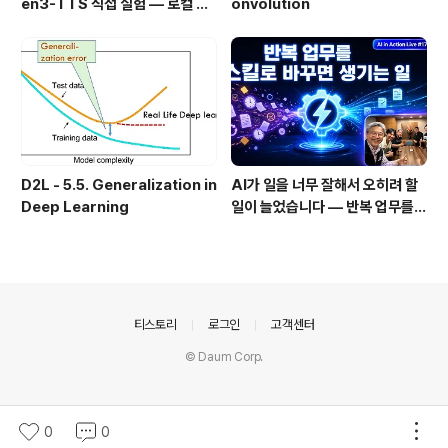
en3-TTS 직접 실험 — 로컬 설
onvolution
치 실패 후 API로 전환한 이야기
D2L - 5.5. Generalization in
AI가 일을 너무 잘해서 오히려 할
Deep Learning
일이 늘었습니다 — 반복 업무를
스킬로 자동화한 이야기
의안내
티스토리
로그인
고객센터
© Daum Corp.
0
0