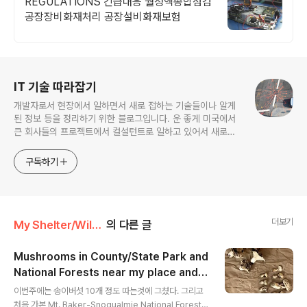
REGULATIONS 긴급대응 월정액종합점검
공장장비화재처리 공장설비화재보험
로그 정보
IT 기술 따라잡기
개발자로서 현장에서 일하면서 새로 접하는 기술들이나 알게
된 정보 등을 정리하기 위한 블로그입니다. 운 좋게 미국에서
큰 회사들의 프로젝트에서 컬설턴트로 일하고 있어서 새로운
기술들을 접할 기회가 많이 있습니다. 미국의 IT 프로젝트에서
사용되는 툴들에 대해 많은 분들과 정보를 공유하고 싶습니다.
구독하기
더보기
My Shelter/Wild Forager
의 다른 글
Mushrooms in County/State Park and
National Forests near my place and R
글 내용
egulations
이번주에는 송이버섯 10개 정도 따는것에 그쳤다. 그리고
처음 가본 Mt. Baker-Snoqualmie National Forest