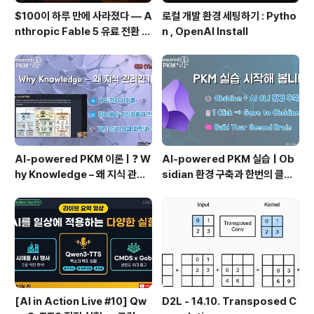
$100이 하루 만에 사라졌다 — A
로컬 개발 환경 세팅하기 : Pytho
nthropic Fable 5 유료 전환 사
n , OpenAI Install
용기
AI-powered PKM 이론 | ❓ W
AI-powered PKM 실습 | Ob
hy Knowledge – 왜 지식 관리
sidian 환경 구축과 한번의 클릭
인가?, 🔄 지식 관리 사이클, 🔁 정
으로 웹 정보를 로컬에 저장하기
보에서 지식으로의 전환, 🛠️ 지식
(Web Clipper)
관리 실패 패턴과 극복
[AI in Action Live #10] Qw
D2L - 14.10. Transposed C