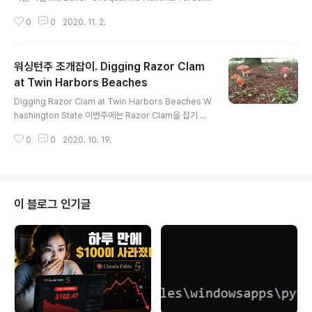
에서 흰무당버섯 따고. 그래서 내가 자주가는 4개의 산에
0
0
2020. 11. 2.
서 버섯 채취 관련 규정이 어떤가 조사해서 유투브에 올렸
다. 그 4개의 산을 관리하는 관리 주체가 다르고 관리 주체
마다 버섯 채취 규정이 다르다. County Park, State Par
워싱턴주 조개잡이. Digging Razor Clam
k 그리고 각각의 National Park 관리 기관들이 저마다의
규정을 만들어 놓았지만 돈을 따로 내야 되는 것은 아니다.
at Twin Harbors Beaches
글 내용
버섯을 얼만큼 딸 수 있는지 그리고 Permit이 필요하면 그
Digging Razor Clam at Twin Harbors Beaches W
Permit을 무료로 어떻게 받을 수 있는지 .... 그런 규정들이
hashington State 이번주에는 Razor Clam을 잡기 위
있다. I usually go to these mountains to forag..
해 Twin Harbors로 갔다. Razor Clam season은 올
0
0
2020. 10. 19.
해 9월 중순 잠깐 Open 했다가 다시 10월 중순에 Open
했다. wdfw.wa.gov/fishing/shellfishing-regulation
s/razor-clams#current Razor clam seasons and
beaches | Washington Department of Fish & Wil
dlife WDFW employees will be furloughed Frida
이 블로그 인기글
y, October 16. Most services will be impacted. F
or COVID-..