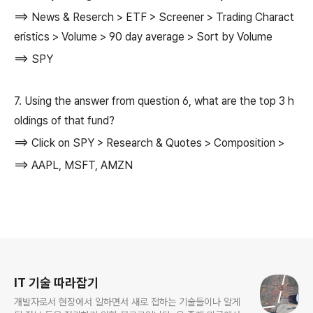
==> News & Reserch > ETF > Screener > Trading Charact
eristics > Volume > 90 day average > Sort by Volume
==> SPY
7. Using the answer from question 6, what are the top 3 h
oldings of that fund?
==> Click on SPY > Research & Quotes > Composition >
==> AAPL, MSFT, AMZN
로그 정보
IT 기술 따라잡기
개발자로서 현장에서 일하면서 새로 접하는 기술들이나 알게