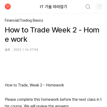
검색하기
IT 기술 따라잡기
티스토리
Financial/Trading Basics
How to Trade Week 2 - Hom
e work
솔웅
2023. 1. 16. 07:54
How to Trade, Week 2 - Homework
Please complete this homework before the next class in t
his course. We will review the answers