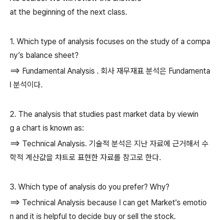
at the beginning of the next class.
1. Which type of analysis focuses on the study of a compa
ny’s balance sheet?
==> Fundamental Analysis . 회사 재무재표 분석은 Fundamenta
l 분석이다.
2. The analysis that studies past market data by viewin
g a chart is known as:
==> Technical Analysis. 기술적 분석은 지난 자료에 근거해서 수
학적 계산값을 챠트로 표현한 자료를 참고로 한다.
3. Which type of analysis do you prefer? Why?
==> Technical Analysis because I can get Market's emotio
n and it is helpful to decide buy or sell the stock.