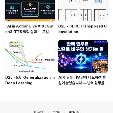
[AI in Action Live #10] Qw
D2L - 14.10. Transposed C
en3-TTS 직접 실험 — 로컬 설
onvolution
치 실패 후 API로 전환한 이야기
D2L - 5.5. Generalization in
AI가 일을 너무 잘해서 오히려 할
Deep Learning
일이 늘었습니다 — 반복 업무를
스킬로 자동화한 이야기
의안내
티스토리
로그인
고객센터