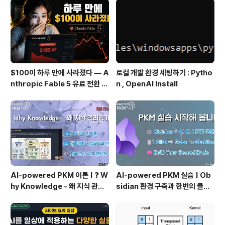
술적 분석은 시장 행동, 특히 거래량과 가격에 초점을 맞춥
니다. 기술적 분석은 주식을 분석하는 한 가지 방법일 뿐입
니다. 매수..
$100이 하루 만에 사라졌다 — A
로컬 개발 환경 세팅하기 : Pytho
nthropic Fable 5 유료 전환 사
n , OpenAI Install
용기
AI-powered PKM 이론 | ❓ W
AI-powered PKM 실습 | Ob
hy Knowledge – 왜 지식 관리
sidian 환경 구축과 한번의 클릭
인가?, 🔄 지식 관리 사이클, 🔁 정
으로 웹 정보를 로컬에 저장하기
보에서 지식으로의 전환, 🛠️ 지식
(Web Clipper)
관리 실패 패턴과 극복