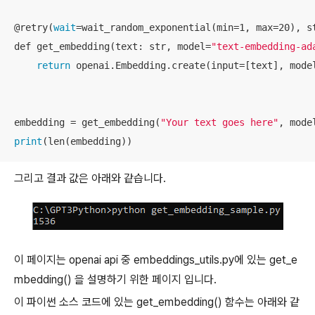
@retry(
wait
=wait_random_exponential(min=1, max=20), st
def get_embedding(text: str, model=
"text-embedding-ad
return
 openai.Embedding.create(input=[text], mode
embedding = get_embedding(
"Your text goes here"
, mode
print
(len(embedding))
그리고 결과 값은 아래와 같습니다.
이 페이지는 openai api 중 embeddings_utils.py에 있는 get_e
mbedding() 을 설명하기 위한 페이지 입니다.
이 파이썬 소스 코드에 있는 get_embedding() 함수는 아래와 같