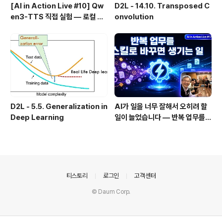
[AI in Action Live #10] Qw
D2L - 14.10. Transposed C
en3-TTS 직접 실험 — 로컬 설
onvolution
치 실패 후 API로 전환한 이야기
D2L - 5.5. Generalization in
AI가 일을 너무 잘해서 오히려 할
Deep Learning
일이 늘었습니다 — 반복 업무를
스킬로 자동화한 이야기
의안내
티스토리
로그인
고객센터
© Daum Corp.