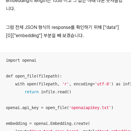
embedding의 length는 1536 이고 그 값은 아래 나온 숫자들입
니다.
그럼 전체 JSON 형식의 response를 확인하기 위해 ["data"]
[0]["embedding"] 부분을 빼 보겠습니다.
import openai

def open_file(filepath):

    with open(filepath, 
'r'
, encoding=
'utf-8'
) as infi
return
 infile.read()

openai.api_key = open_file(
'openaiapikey.txt'
)

embedding = openai.Embedding.create(
