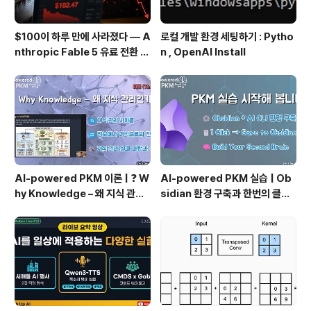
$100이 하루 만에 사라졌다 — A
로컬 개발 환경 세팅하기 : Pytho
nthropic Fable 5 유료 전환 사
n , OpenAI Install
용기
AI-powered PKM 이론 | ❓ W
AI-powered PKM 실습 | Ob
hy Knowledge – 왜 지식 관리
sidian 환경 구축과 한번의 클릭
인가?, 🔄 지식 관리 사이클, 🔁 정
으로 웹 정보를 로컬에 저장하기
보에서 지식으로의 전환, 🛠️ 지식
(Web Clipper)
관리 실패 패턴과 극복