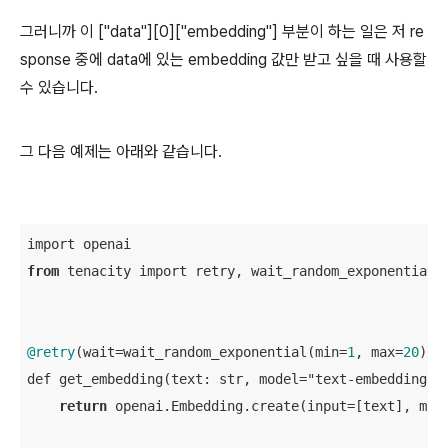
그러니까 이 ["data"][0]["embedding"] 부분이 하는 일은 저 re
sponse 중에 data에 있는 embedding 값만 받고 싶을 때 사용할
수 있습니다.
그 다음 예제는 아래와 같습니다.
from
 tenacity import retry, wait_random_exponential, 
@retry
(wait
=
wait_random_exponential(min
=
1
, max
=
20
), 
def get_embedding(text: str, model
=
"text-embedding-a
return
 openai.Embedding.create(input
=
[text], mod