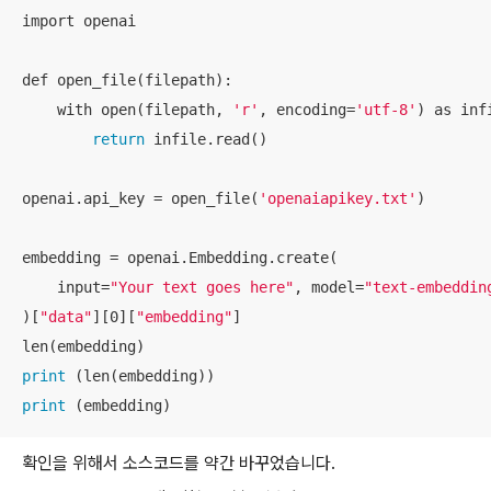
import openai

def open_file(filepath):

    with open(filepath, 
'r'
, encoding=
'utf-8'
) as infi
return
 infile.read()

openai.api_key = open_file(
'openaiapikey.txt'
)

embedding = openai.Embedding.create(

    input=
"Your text goes here"
, model=
"text-embeddin
)[
"data"
][0][
"embedding"
]

print
print
 (embedding)
확인을 위해서 소스코드를 약간 바꾸었습니다.