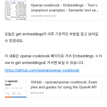
Openai cookbook - Embeddings - Text c
omparison examples - Semantic text sear
ch using embeddings
coronasdk.tistory.com
오늘은 get embeddings의 아주 기초적인 부분을 짚고 넘어갈
수 있었네요.
이 내용은 openai-cookbook 페이지로 가서 Embeddings -> H
ow to get embeddings로 가서면 보실 수 있습니다.
https://github.com/openai/openai-cookbook
GitHub - openai/openai-cookbook: Exam
ples and guides for using the OpenAI API
github.com