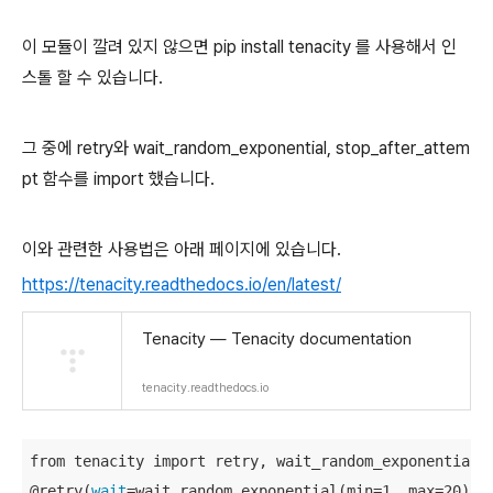
이 모듈이 깔려 있지 않으면 pip install tenacity 를 사용해서 인
스톨 할 수 있습니다.
그 중에 retry와 wait_random_exponential, stop_after_attem
pt 함수를 import 했습니다.
이와 관련한 사용법은 아래 페이지에 있습니다.
https://tenacity.readthedocs.io/en/latest/
Tenacity — Tenacity documentation
tenacity.readthedocs.io
from tenacity import retry, wait_random_exponential, 
@retry(
wait
=wait_random_exponential(min=1, max=20), 