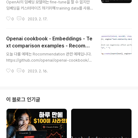
ng embeddings
OpenAI의 임베딩 모델에는 fine-tune을 할 수 없지만
임베딩을 커스터마이즈 하기위해 training data를 사용할
수 있습니다. 아래 예제에서는 training data를 사용해서
0
0
2023. 2. 17.
임베딩을 customize 하는 방법을 보여 줍니다. 새로운 임
베딩을 얻기 위해 임베딩 벡터를 몇배 증가시키도록 cust
om matrix를 훈련하는 것입니다. 좋은 training data 가
Openai cookbook - Embeddings - Te
있으면 이 custom matrix는 training label들과 관련된
기능들을 향상시키는데 도움이 될 것입니다. matrix multi
xt comparison examples - Recomme
글 내용
plication을 임베딩을 수정하거나 임베딩간의 distance
ndation using embeddings
오늘 다룰 예제는 Rocommendation 관련 예제입니다.
를 측정하는데 사용하는 distance 함수를 수정하는 방법
https://github.com/openai/openai-cookbook/bl
을 사용할 수 있습니다. https://github.com/o..
ob/main/examples/Recommendation_using_em
0
0
2023. 2. 16.
beddings.ipynb GitHub - openai/openai-cookb
ook: Examples and guides for using the OpenAI
API Examples and guides for using the OpenAI
API. Contribute to openai/openai-cookbook de
velopment by creating an account on GitHub. git
이 블로그 인기글
hub.com 바로 내가 어느 물건을 사면 그것과 비슷한 다른
물건에도 관심이 있을 것이라고 판단..