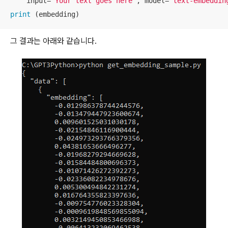
    input=
"Your text goes here"
, model=
"text-embeddin
print
 (embedding)
그 결과는 아래와 같습니다.