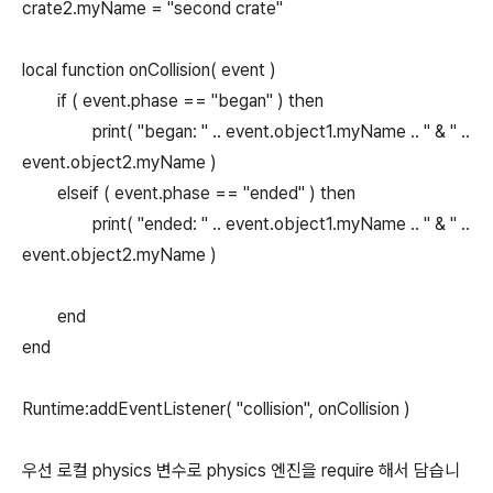
crate2.myName = "second crate"
local function onCollision( event )
if ( event.phase == "began" ) then
print( "began: " .. event.object1.myName .. " & " ..
event.object2.myName )
elseif ( event.phase == "ended" ) then
print( "ended: " .. event.object1.myName .. " & " ..
event.object2.myName )
end
end
Runtime:addEventListener( "collision", onCollision )
우선 로컬 physics 변수로 physics 엔진을 require 해서 담습니