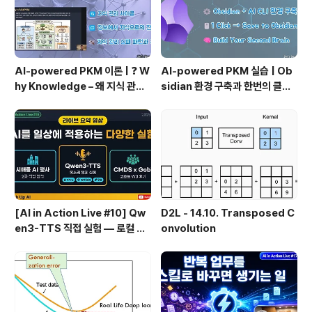
AI-powered PKM 이론 | ❓ W
AI-powered PKM 실습 | Ob
hy Knowledge – 왜 지식 관리
sidian 환경 구축과 한번의 클릭
인가?, 🔄 지식 관리 사이클, 🔁 정
으로 웹 정보를 로컬에 저장하기
보에서 지식으로의 전환, 🛠️ 지식
(Web Clipper)
관리 실패 패턴과 극복
[AI in Action Live #10] Qw
D2L - 14.10. Transposed C
en3-TTS 직접 실험 — 로컬 설
onvolution
치 실패 후 API로 전환한 이야기