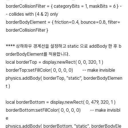
borderCollisionFilter = { categoryBits = 1, maskBits = 6 } -
- collides with (4 & 2) only
borderBodyElement = { friction=0.4, bounce=0.8, filter=
borderCollisionFilter }
**** 상하좌우 경계선을 설정하고 static 으로 addBody 한 후 b
orderBodyElement를 적용합니다.
local borderTop = display.newRect( 0, 0, 320, 1 )
borderTop:setFillColor( 0, 0, 0, 0) -- make invisible
physics.addBody( borderTop, "static", borderBodyElemen
t )
local borderBottom = display.newRect( 0, 479, 320, 1 )
borderBottom:setFillColor( 0, 0, 0, 0) -- make invisibl
e
physics.addBody( borderBottom, "static", borderBodyEle