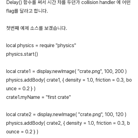
Delay() 함수를 써서 시간 차를 두던가 collision handler 에 어떤
flag를 달라고 합니다.
첫번째 예제 소스를 보겠습니다.
local physics = require "physics"
physics.start()
local crate1 = display.newImage( "crate.png", 100, 200 )
physics.addBody( crate1, { density = 1.0, friction = 0.3, bo
unce = 0.2 } )
crate1.myName = "first crate"
local crate2 = display.newImage( "crate.png", 100, 120 )
physics.addBody( crate2, { density = 1.0, friction = 0.3, b
ounce = 0.2 } )