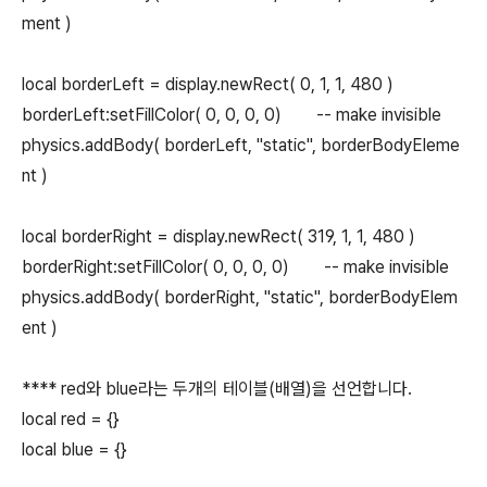
ment )
local borderLeft = display.newRect( 0, 1, 1, 480 )
borderLeft:setFillColor( 0, 0, 0, 0) -- make invisible
physics.addBody( borderLeft, "static", borderBodyEleme
nt )
local borderRight = display.newRect( 319, 1, 1, 480 )
borderRight:setFillColor( 0, 0, 0, 0) -- make invisible
physics.addBody( borderRight, "static", borderBodyElem
ent )
**** red와 blue라는 두개의 테이블(배열)을 선언합니다.
local red = {}
local blue = {}