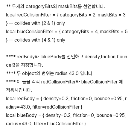
** 두개의 categoryBits와 maskBits를 선언합니다.
local redCollisionFilter = { categoryBits = 2, maskBits = 3
} -- collides with (2 & 1) only
local blueCollisionFilter = { categoryBits = 4, maskBits = 5
} -- collides with (4 & 1) only
**** redBody와 blueBody를 선언하고 density,friction,boun
ce값을 지정합니다.
**** 두 object의 범위는 radius 43.0 입니다.
**** 이 둘을 각각 redCollisionFilter와 blueCollisionFilter 에
적용시킵니다.
local redBody = { density=0.2, friction=0, bounce=0.95, r
adius=43.0, filter=redCollisionFilter }
local blueBody = { density=0.2, friction=0, bounce=0.95,
radius=43.0, filter=blueCollisionFilter }