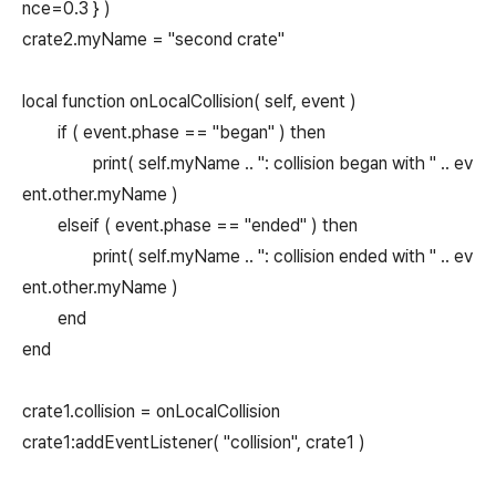
nce=0.3 } )
crate2.myName = "second crate"
local function onLocalCollision( self, event )
if ( event.phase == "began" ) then
print( self.myName .. ": collision began with " .. ev
ent.other.myName )
elseif ( event.phase == "ended" ) then
print( self.myName .. ": collision ended with " .. ev
ent.other.myName )
end
end
crate1.collision = onLocalCollision
crate1:addEventListener( "collision", crate1 )