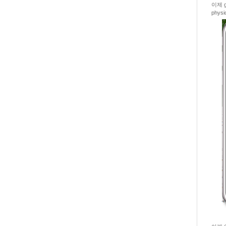
이제 g
physic