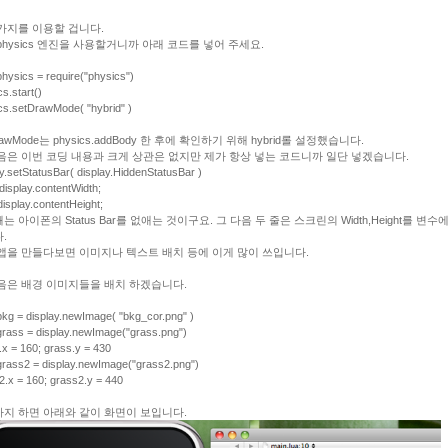
가지를 이용할 겁니다.
physics 엔진을 사용할거니까 아래 코드를 넣어 주세요.
physics = require("physics")
s.start()
cs.setDrawMode( "hybrid" )
rawMode는 physics.addBody 한 후에 확인하기 위해 hybrid롤 설정했습니다.
음은 이번 코딩 내용과 크게 상관은 없지만 제가 항상 넣는 코드니까 일단 넣겠습니다.
ay.setStatusBar( display.HiddenStatusBar )
display.contentWidth;
display.contentHeight;
는 아이폰의 Status Bar를 없애는 것이구요. 그 다음 두 줄은 스크린의 Width,Height를 변수
.
앱을 만들다보면 이미지나 텍스트 배치 등에 이게 많이 쓰입니다.
음은 배경 이미지들을 배치 하겠습니다.
 bkg = display.newImage( "bkg_cor.png" )
 grass = display.newImage("grass.png")
.x = 160; grass.y = 430
 grass2 = display.newImage("grass2.png")
2.x = 160; grass2.y = 440
지 하면 아래와 같이 화면이 보입니다.