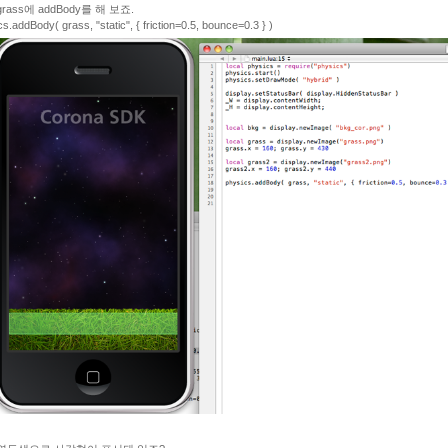
rass에 addBody를 해 보죠.
s.addBody( grass, "static", { friction=0.5, bounce=0.3 } )