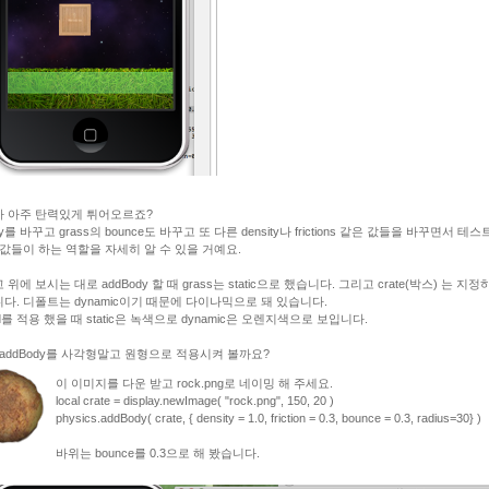
 아주 탄력있게 튀어오르죠?
ity를 바꾸고 grass의 bounce도 바꾸고 또 다른 density나 frictions 같은 값들을 바꾸면서 테스
 값들이 하는 역할을 자세히 알 수 있을 거예요.
위에 보시는 대로 addBody 할 때 grass는 static으로 했습니다. 그리고 crate(박스) 는 지정
다. 디폴트는 dynamic이기 때문에 다이나믹으로 돼 있습니다.
rid를 적용 했을 때 static은 녹색으로 dynamic은 오렌지색으로 보입니다.
addBody를 사각형말고 원형으로 적용시켜 볼까요?
이 이미지를 다운 받고 rock.png로 네이밍 해 주세요.
local crate = display.newImage( "rock.png", 150, 20 )
physics.addBody( crate, { density = 1.0, friction = 0.3, bounce = 0.3, radius=30} )
바위는 bounce를 0.3으로 해 봤습니다.