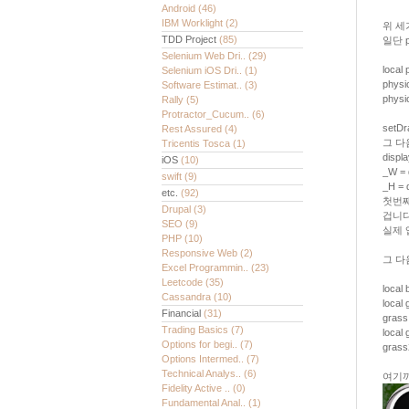
Android
(46)
IBM Worklight
(2)
위 세
TDD Project
(85)
일단 
Selenium Web Dri..
(29)
local 
Selenium iOS Dri..
(1)
physic
Software Estimat..
(3)
physi
Rally
(5)
Protractor_Cucum..
(6)
setD
Rest Assured
(4)
그 다
Tricentis Tosca
(1)
displ
iOS
(10)
_W = 
swift
(9)
_H = 
etc.
(92)
첫번째
Drupal
(3)
겁니다
SEO
(9)
실제 
PHP
(10)
Responsive Web
(2)
그 다
Excel Programmin..
(23)
Leetcode
(35)
local
Cassandra
(10)
local
Financial
(31)
grass
Trading Basics
(7)
local
Options for begi..
(7)
grass
Options Intermed..
(7)
Technical Analys..
(6)
여기까
Fidelity Active ..
(0)
Fundamental Anal..
(1)