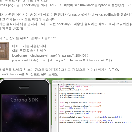
연두색으로 사각형이 표시돼 있죠?
rass.png파일에 addBody를 해서 그래요. 저 위쪽에 setDrawMode를 hybrid로 설정했잖아요.
지 사용한 이미지는 총 3가지 이고 이중 한가지(grass.png)에만 physics.addBody를 했습니
 그 객체는 static으로 지정돼 있습니다.
체는 움직이지 않을 겁니다. 그리고 다른 addBody가 적용된 움직이는 객체가 와서 부딪히면 phy
 적용을 받을 겁니다.
네모난 상자를 위에서 떨어뜨려 볼까요?
이 이미지를 사용합니다.
아래 두줄을 추가하세요.
local crate = display.newImage( "crate.png", 100, 50 )
physics.addBody( crate, { density = 1.0, friction = 0.3, bounce = 0.2 } )
 실행해 보세요. 박스가 땅으로 떨어지죠? 그리고 땅 밑으로 더 이상 꺼지지 않구요.
rate의 bounce를 0.8정도로 올려 보세요.