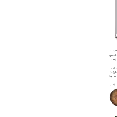
박스가
grav
면 이
그리고 
았습니
hyb
이젠 