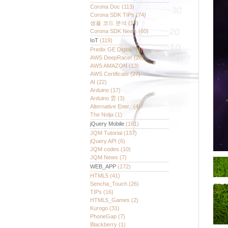
Corona Doc
(113)
Corona SDK TIPs
(74)
샘플 코드 분석
(14)
Corona SDK News
(60)
IoT
(119)
Predix GE Digita..
(4)
AWS DeepRacer
(28)
AWS AMAZON
(13)
AWS Certificate
(27)
AI
(22)
Arduino
(17)
Arduino 雲
(3)
Alternative Ener..
(4)
The Nolja
(1)
jQuery Mobile
(161)
JQM Tutorial
(137)
jQuery API
(6)
JQM codes
(10)
JQM News
(7)
WEB_APP
(172)
HTML5
(41)
Sencha_Touch
(26)
TIPs
(16)
HTML5_Games
(2)
Kurogo
(31)
PhoneGap
(7)
Blackberry
(1)