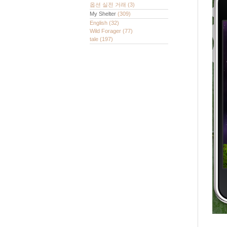
옵션 실전 거래
(3)
My Shelter
(309)
English
(32)
Wild Forager
(77)
tale
(197)