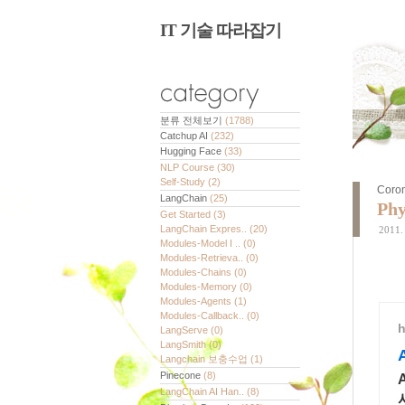
IT 기술 따라잡기
분류 전체보기
(1788)
Catchup AI
(232)
Hugging Face
(33)
NLP Course
(30)
Self-Study
(2)
Coro
LangChain
(25)
Ph
Get Started
(3)
LangChain Expres..
(20)
2011. 
Modules-Model I ..
(0)
Modules-Retrieva..
(0)
Modules-Chains
(0)
Modules-Memory
(0)
Modules-Agents
(1)
Modules-Callback..
(0)
h
LangServe
(0)
LangSmith
(0)
Langchain 보충수업
(1)
Pinecone
(8)
LangChain AI Han..
(8)