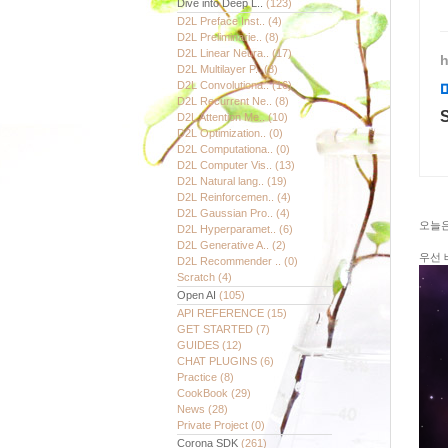
Dive into Deep L..
(123)
D2L Preface Inst..
(4)
D2L Preliminarie..
(8)
D2L Linear Neura..
(17)
h
D2L Multilayer P..
(8)
D2L Convolutiona..
(16)
D2L Recurrent Ne..
(8)
D2L Attention Me..
(10)
D2L Optimization..
(0)
D2L Computationa..
(0)
D2L Computer Vis..
(13)
D2L Natural lang..
(19)
D2L Reinforcemen..
(4)
D2L Gaussian Pro..
(4)
오늘은
D2L Hyperparamet..
(6)
D2L Generative A..
(2)
우선 
D2L Recommender ..
(0)
Scratch
(4)
Open AI
(105)
API REFERENCE
(15)
GET STARTED
(7)
GUIDES
(12)
CHAT PLUGINS
(6)
Practice
(8)
CookBook
(29)
News
(28)
Private Project
(0)
Corona SDK
(261)