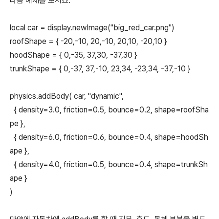
다음 예제를 보시죠.
local car = display.newImage("big_red_car.png")
roofShape = { -20,-10, 20,-10, 20,10, -20,10 }
hoodShape = { 0,-35, 37,30, -37,30 }
trunkShape = { 0,-37, 37,-10, 23,34, -23,34, -37,-10 }
physics.addBody( car, "dynamic",
{ density=3.0, friction=0.5, bounce=0.2, shape=roofSha
pe },
{ density=6.0, friction=0.6, bounce=0.4, shape=hoodSh
ape },
{ density=4.0, friction=0.5, bounce=0.4, shape=trunkSh
ape }
)