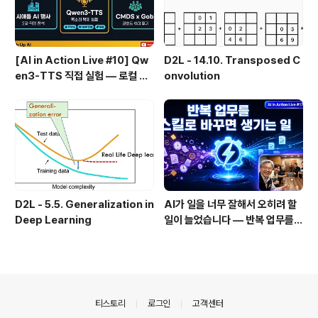
[AI in Action Live #10] Qw
D2L - 14.10. Transposed C
en3-TTS 직접 실험 — 로컬 설
onvolution
치 실패 후 API로 전환한 이야기
D2L - 5.5. Generalization in
AI가 일을 너무 잘해서 오히려 할
Deep Learning
일이 늘었습니다 — 반복 업무를
스킬로 자동화한 이야기
의안내
티스토리
로그인
고객센터