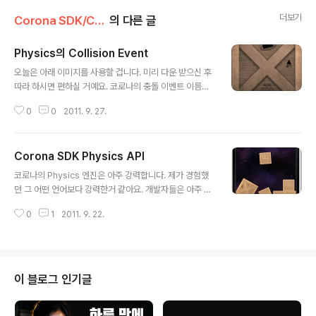
더보기
Corona SDK/Corona Doc
의 다른 글
Physics의 Collision Event
글 내용
오늘은 아래 이미지를 사용할 겁니다. 미리 다운 받으신 후
따라 하시면 편하실 거예요. 코로나의 충돌 이벤트 이름은
collisioin 이고 상태 (phases) 는 began 과 ended 가
0
0
2011. 9. 27.
있습니다. 이외에 collision과 관계된 이벤트는 preColli
sion 과 postCollision 이 있습니다. 이런 이벤트들을 사
용하려면 먼저 리스너를 implement 해야 합니다. 코로나
Corona SDK Physics API
에서는 preCollision에 대해 글로벌하게 사용하지 말고
글 내용
object 의 로컬 안에서 사용할 것을 권하고 있습니다. 퍼
코로나의 Physics 엔진은 아주 강력합니다. 제가 경험했
포먼스에 영향을 줄 수 있기 때문입니다. 또한 먼저 알아 두
던 그 어떤 언어보다 강력한거 같아요. 개발자들은 아주 간
어야 할 것은 코로나는 physics 엔진으로 box2D를 사용
단한 코딩으로 Physics 구현을 할 수 있거든요. 그리고 나
하고 있습니다. 주의할 점은 collision 중에 physics obj
0
1
2011. 9. 22.
중에 다루게 되겠지만 이것이 MultiTouch 기능이랑 합해
e..
지면 아주 다양하면서도 새로운 모바일 앱을 가능하게 해
줍니다. 이번에 제가 개발한 Multi Player Ping Pong 도
최대 4인용까지 사용할 수 있는데 4명이 동시에 이벤트를
발생해도 그것들을 다 처리해 줍니다. 이제 본격적으로 Ph
이 블로그 인기글
ysics 엔진 사용법을 살펴 봅니다. local physics = req
uire("physics") 이 physics 엔진을 사용하기 위해서는