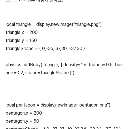
그러면 다각형은 어떻게 할까요?
local triangle = display.newImage("triangle.png")
triangle.x = 200
triangle.y = 150
triangleShape = { 0,-35, 37,30, -37,30 }
physics.addBody( triangle, { density=1.6, friction=0.5, bou
nce=0.2, shape=triangleShape } )
------
local pentagon = display.newImage("pentagon.png")
pentagon.x = 200
pentagon.y = 50