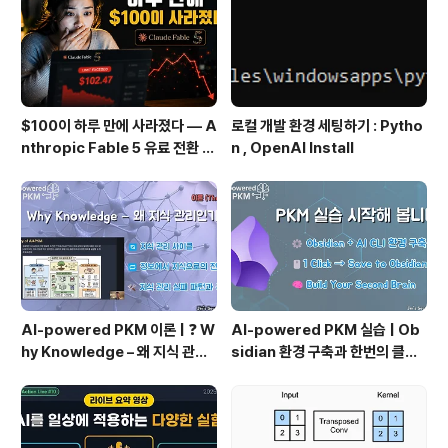
처음에 위와 같이 선언합니다. 로컬변수 physics 를 사용
해서 코로나의 physi..
$100이 하루 만에 사라졌다 — A
로컬 개발 환경 세팅하기 : Pytho
nthropic Fable 5 유료 전환 사
n , OpenAI Install
용기
AI-powered PKM 이론 | ❓ W
AI-powered PKM 실습 | Ob
hy Knowledge – 왜 지식 관리
sidian 환경 구축과 한번의 클릭
인가?, 🔄 지식 관리 사이클, 🔁 정
으로 웹 정보를 로컬에 저장하기
보에서 지식으로의 전환, 🛠️ 지식
(Web Clipper)
관리 실패 패턴과 극복