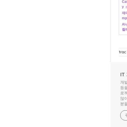
Cat
y
(
재미
mp
AI
컬에
I
개발
등을
로젝
많이
분들