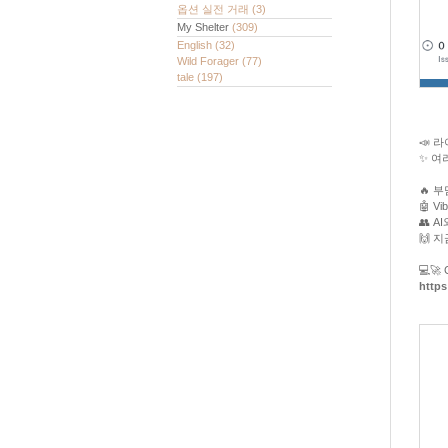
옵션 실전 거래
(3)
My Shelter
(309)
English
(32)
Wild Forager
(77)
tale
(197)
📣 
✨ 여
🔥 
🤖 V
👥 
🙌 
💻🚀 
https