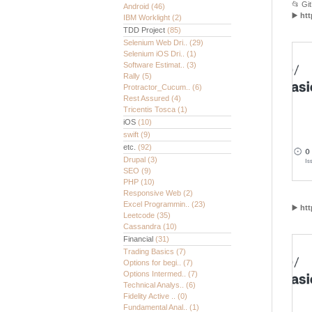
📂 Gi
Android
(46)
▶️
ht
IBM Worklight
(2)
TDD Project
(85)
Selenium Web Dri..
(29)
Selenium iOS Dri..
(1)
Software Estimat..
(3)
Rally
(5)
Protractor_Cucum..
(6)
Rest Assured
(4)
Tricentis Tosca
(1)
iOS
(10)
swift
(9)
etc.
(92)
Drupal
(3)
SEO
(9)
PHP
(10)
Responsive Web
(2)
Excel Programmin..
(23)
▶️
ht
Leetcode
(35)
Cassandra
(10)
Financial
(31)
Trading Basics
(7)
Options for begi..
(7)
Options Intermed..
(7)
Technical Analys..
(6)
Fidelity Active ..
(0)
Fundamental Anal..
(1)