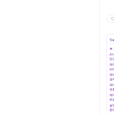
'
Ca
🍄
AI
만
재미
am
재미
공부
재미
유
재미
하겠
실전
준