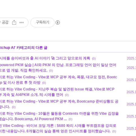
공감
구독하기
tchup AI
' 카테고리의 다른 글
 시애틀 송이버섯과 🤖 AI 이야기 🚀 그리고 앞으로의 계획
2025.
(0)
-powered PKM 실습 | AI와 PKM 의 만남. 프로그래밍 언어 없이 일상 언어
2025.
으로 앱 개발. 직접 확인하세요.
(0)
로 하는 Vibe Coding - Vibe로 MCP 공부 계속, 폭풍, 대규모 정전, Bootc
2025.
p 및 이사 완료 후 첫 라방
(0)
로 하는 Vibe Coding - 지난주 복습 및 발견된 Issue 해결, Vibe로 MCP
2025.
 계속 및 AI4PKM 소개. ft) 시애틀 연어
(0)
로 하는 Vibe Coding - Vibe로 MCP 공부 계속, Bootcamp 준비상황도 공
2025.
합니다.
(0)
로 하는 Vibe Coding - 10월은 월동용 Contents 마련을 위한 Vibe 김장을
2025.
습니다. Bootcamp, AI Powered PKM ...
(0)
 Vibe Coding - 바이브 코딩 개론 : $680 짜리 시애틀 부트캠프용 강의로
2025.
비한 내용입니다. 8개월간의 실습 통해 얻은 인사이트를 정리했습니다.
(0)