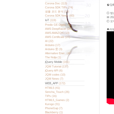
Corona Doc
(113)
🧠
Corona SDK TIPs
(74)
샘플 코드 분석
(14)
🕔 
Corona SDK News
(60)
📅 2
IoT
(119)
🕘 오
Predix GE Digita..
(4)
AWS DeepRacer
(28)
🔔라
AWS AMAZON
(13)
AWS Certificate
(27)
AI
(22)
Arduino
(17)
Arduino 雲
(3)
Alternative Ener..
(4)
The Nolja
(1)
jQuery Mobile
(161)
JQM Tutorial
(137)
jQuery API
(6)
JQM codes
(10)
JQM News
(7)
WEB_APP
(172)
HTML5
(41)
Sencha_Touch
(26)
TIPs
(16)
HTML5_Games
(2)
Kurogo
(31)
PhoneGap
(7)
Blackberry
(1)