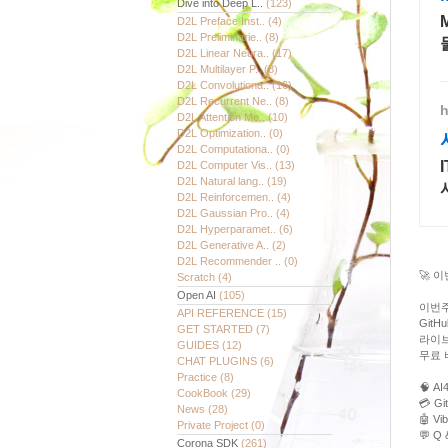
Dive into Deep L..
(123)
D2L Preface Inst..
(4)
D2L Preliminarie..
(8)
D2L Linear Neura..
(17)
D2L Multilayer P..
(8)
D2L Convolutiona..
(16)
D2L Recurrent Ne..
(8)
h
D2L Attention Me..
(10)
D2L Optimization..
(0)
D2L Computationa..
(0)
D2L Computer Vis..
(13)
D2L Natural lang..
(19)
D2L Reinforcemen..
(4)
D2L Gaussian Pro..
(4)
D2L Hyperparamet..
(6)
D2L Generative A..
(2)
D2L Recommender ..
(0)
🚀 이
Scratch
(4)
Open AI
(105)
이번주
API REFERENCE
(15)
Git
GET STARTED
(7)
라이브
GUIDES
(12)
무료 
CHAT PLUGINS
(6)
Practice
(8)
🧠 
CookBook
(29)
💳 G
News
(28)
🤖 V
Private Project
(0)
💬 Q
Corona SDK
(261)