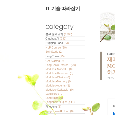
IT 기술 따라잡기
분류 전체보기
(1788)
Catchup AI
(232)
Hugging Face
(33)
NLP Course
(30)
Self-Study
(2)
Catch
LangChain
(25)
재미
Get Started
(3)
MC
LangChain Expres..
(20)
Modules-Model I ..
(0)
하
Modules-Retrieva..
(0)
Modules-Chains
(0)
2025.
Modules-Memory
(0)
Modules-Agents
(1)
Modules-Callback..
(0)
LangServe
(0)
LangSmith
(0)
Langchain 보충수업
(1)
h
Pinecone
(8)
LangChain AI Han..
(8)