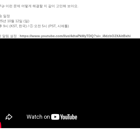
💬🤝 이런 문제 어떻게 해결할 지 같이 고민해 보아요.
방송 일정
025년 10월 12일 (일)
후 9시 (KST, 한국) / 🕔 오전 5시 (PST, 시애틀)
방 알림 설정 :
https://www.youtube.com/live/4dtaPkMyTDQ?si=_i8dzbO2XAitBxhi