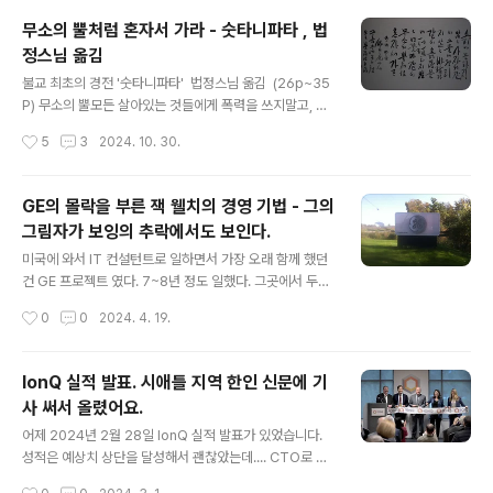
에 나무들이 많아서 평상시에는 살기 쾌적한 곳인데 바람
무소의 뿔처럼 혼자서 가라 - 숫타니파타 , 법
이 많이 부니까 이 나무들이 쓰러지고 부러지면서 전깃줄
정스님 옮김
을 끊어 버려서 많은 지역에 정전 사태가 났습니다.화요일
글 내용
오후 6시부터 정전인데 토요일 밤 8시에 복구 될 예정이라
불교 최초의 경전 '숫타니파타' 법정스님 옮김 (26p~35
고 문자 메세지가 왔습니다. 무려 4박 5일동안 전기 없이
P) 무소의 뿔모든 살아있는 것들에게 폭력을 쓰지말고, 살
살고 있습니다.제가 사는 곳은 Redmond 라는 곳인데 이
아 있는 그 어느 것도 괴롭히지 말며,또 자녀를 갖고자 하지
작성시간
5
3
2024. 10. 30.
곳도 피해가 많습니다. 아주 중심가나 사무실 밀집 지역은
도 말라. 하물며 친구이랴. 무소의 뿔처럼 혼가서 가라.만남
전기..
이 깊어지면 사랑과 그리움이 생긴다. 사랑과 그리움에
는 고통이 따르는 법,사랑으로부터 근심 걱정이 생기
GE의 몰락을 부른 잭 웰치의 경영 기법 - 그의
는 줄 알고, 무소의 뿔처럼 혼자서 가라. 친구를 좋아한 나
그림자가 보잉의 추락에서도 보인다.
머지 마음이 거기 얽매이게 되면 본래의 뜻을 잃는다.가까
글 내용
이 사귀면 그렇게 될 것을 미리 알고, 무소의 뿔처럼 혼자
미국에 와서 IT 컨설턴트로 일하면서 가장 오래 함께 했던
서 가라. 자식이나 아내에 대한 집착은 마치 가지가 무성
건 GE 프로젝트 였다. 7~8년 정도 일했다. 그곳에서 두개
한 대나무가 서로 엉켜있는 것과 같다.죽순이 다른것에 달
의 GE 사업부가 매각되는 걸 직접 겪었다. GE Capital 과
작성시간
0
0
2024. 4. 19.
라붙지 않도록, 무소의 뿔처럼 혼자서 가라.묶여 있지 않
GE Transportation. 한국에 있을 때 Six Sigma니 잭
는 사슴이 숲속에서 먹이를 찾아 ..
웰치니 하면서 GE 성장의 신화를 만들어낸 경영 기법이라
면서 배워야할 모범이라고 배웠었다. 하지만 GE의 몰락을
IonQ 실적 발표. 시애틀 지역 한인 신문에 기
그 안에서 직접 겪으면서 느꼈던 것은 비 인간적이고 단기
사 써서 올렸어요.
성과에 몰두하고 금융의 숫자 놀음으로 실적을 올리는 그
글 내용
리고 GE의 본 모습인 기술 기업을 버리고 문어발식 사업확
어제 2024년 2월 28일 IonQ 실적 발표가 있었습니다.
장을 했던 잭웰치의 경영이 GE를 병들게 했고 결국은 이렇
성적은 예상치 상단을 달성해서 괜찮았는데.... CTO로 있
게 망하게 하는 구나 하는 생각을 하게 됐다. 아래 기사를
던 김정상 교수님이 사임을 하고 듀크대로 복귀 한다는 소
작성시간