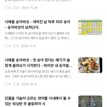
는 일이 며칠 안 된다. 그래서 눈이 오는 날도 별로 없다. 근
장 큰 물고기인 Snook. 비록 시즌이 아니라서 놓아 주어
작성시간
0
0
2023. 11. 29.
데 어제는 폭설이 내렸다. 밤 12시까지 AI 공..
야 했지만 저 순간 나와 나의 아내는 너무 행복했었습니다.
앞으로도 같이 살면서 저런 행복을 삶의 이곳 저곳에서 많
이 만들어 내면서 살고 싶습니다. June 9, 2019, chilling
시애틀 송이버섯 - 대박친 날 하루 100 송이
at the Florida beach. Snook, the biggest fish I've
- 송이버섯이 넘쳐난다.
snagged in my 5 years of fishing adventures. T
글 내용
hat moment holding that fish, pure joy. Gotta ke
시애틀로 이사온 후 송이버섯을 따러 다닌지 올해로 4년
ep living, making more of those happy times. htt
째... 드디어 송이버섯 대박의 날을 맞이 했다. 단 세네시간
p..
돌아다녔는데 무려 송이버섯 100개. 첫해인 2020년에는
작성시간
0
2
2023. 11. 9.
5번 산에 가서 총 97개를 땄고 다음해는 7번 가서 94개를
땄다. 작년인 2022년에는 정말 송이 흉년이라서 여러번
갔는데 단 2개 밖에 따지 못했다. 이대로 송이버섯이 시애
시애틀 송이버섯 - 첫 송이 땄다는 얘기가 솔
틀 지역에서 사라지는 건가... 이게 기후 변화 영향 때문인
찮게 올라오기 시작한다 - 하지만 내 송이밭에
가?.. 뭐 별의 별 생각을 다 했는데... 2023년 10월 24일
글 내용
는 아직….
화요일. 이 날은 정말 대박 날이었다. 하루만에 송이버섯 1
요즘 페북 친구들이 송이버섯을 땄다는 얘기가 종종 올라
00개를 딴 것. 종말 쉴새 없이 송이 밭이 나왔다. 단 3~4
온다. 그래서 내 송이버섯 장소를 한번 둘러 보기로 했다.
시간의 산행 끝에 100개를 딴 것. 그것도 길가에 차 세워놓
내가 주로 가는 장소는 그렇게 높지 않아서 송이버섯이 좀
작성시간
0
0
2023. 10. 8.
고 산에 50미터도 안 들어간 지역에서 땄다. h..
늦게 올라오는 편이다. 그래서 별 기대 없이 갔다. 산에는
송이버섯만 있는게 아니니까.... 내가 주로 가는 곳은 시애
틀에서 남쪽으로 1시간 반 정도 거리에 있는 레이니어 산이
강물을 거슬러 오르는 연어를 시내에서 볼 수
다. 백두산에 한라산 얹어 놓은 만큼 높은 산이다. 4400
있는 워싱턴 주 올림피아 시
미터 정도 된다. 백두산 높이는 2744미터 한라산 높이는 1
글 내용