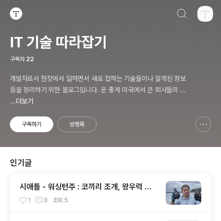
검색하기
티스토리
IT 기술 따라잡기
구독자
22
개발자로서 현장에서 일하면서 새로 접하는 기술들이나 알게된 정보
등을 정리하기 위한 블로그입니다. 운 좋게 미국에서 큰 회사들의 프
로젝트에서 컬설턴트로 일하고 있어서 새로운 기술들을 접할 기회가
...더보기
많이 있습니다. 미국의 IT 프로젝트에서 사용되는 툴들에 대해 많은
분들과 정보를 공유하고 싶습니다.
구독하기
방명록
신고하기 레이어
열기
인기글
시애틀 - 워싱턴주 : 코끼리 조개, 왕우럭 조
개, 굴, 홍합이 널려 있는 집 근처 해변.
1
0
조회
5