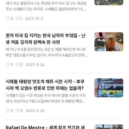
950미터이다. 레이니어산 정상 부근은 항상 눈이 덮여 있
내가 사는 올림피아 시는 워싱턴 주의 주도 입니다. 워싱턴
다. 나의 송이버섯 spots는 레이니어산 남쪽 고도 2000
주는 시애틀이 있는 주이죠. 시애틀은 올림피아에서 1시간
피트 정도이다. 미터로는 600미터 조금 넘는다. 역시나 짐
거리에 있습니다. 주청사 옆에 경포대같이 바다와 통하는
작성시간
0
1
2023. 10. 2.
작대로 송이버섯은 아직. 하지만 맛있는 꾀꼬리 버섯(Cha
호수가 있고 이 호수는 강이라고 하기에는 조금 작은 개천
ntere..
같은 곳에서 물이들어 옵니다. 이름은 Deschutes River
라고 합니다. 매년 가을부터 초겨울까지 연어들이 바다에
혼자 미국 집 지키는 한국 남자의 부엌일 - 난
서 이 호수를 거쳐서 Deschutes River로 올라 갑니다.
생 처음 김치와 닭백숙 한 사연
이 Deschutes River 에는 Brewery Park이라고 있는
글 내용
데요. 예전에 이곳에 맥주 공장이 있었다고 합니다. 지금은
매 끼니 식사를 준비한다는 것은 빈 배를 채우는게 아니라
폐건물만 있고 그 주변을 공원으로 만들었습니다. 그 공원
꽉찬 냉장고를 비우는 일이다. 마누라가 수술받으러 한국
안에 Tumwater Falls 라고 조그만 폭포가 있습니다. 이
에 가서 혼자 미국 집 지키는 한국 남자가 한달간 집안 일
작성시간
0
0
2023. 9. 26.
곳에는 인공 구조물 때문에 연어가 오르기 힘든 곳..
하면서 느낀 거다. 혼자 있으니까 음식들이 천천히 줄고 있
다. 뭐 그래도 된다. 천천히 요리해서 먹으면 되지 뭐.. 근데
야채가 생겼다. 양배추가호 양상추다.. 이건 느긋하게 기다
시애틀 태평양 맛조개 채취 시즌 시작 - 후쿠
리다가는 다 시들어 버릴 것 이다. 일단 소금에 절였다. 하
시마 핵 오염수 방류로 인한 피해는 없을까?
루 동안.. 소금에 절이는 동안 김치 만드는 법을 유투브에서
글 내용
찾아보고... 거기 나온 재료 중 집에 있는 것들을 찾아 놨다.
시애틀이 있는 이곳 워싱턴 주의 레이저 클램 시즌이 시작
양념사러 마트 가기도 귀찮다. 한국 마트는 차로 한시간이
된다. WDFW는 9월 26일부터 워싱턴 주 태평양 해안에
나 가야 한다. 고추가루, 간마늘, 설탕, 소금 등등 꼭 필요한
서의 태평양 맛조개 (Razor Clam) 채취를 허용한다고 발
작성시간
0
0
2023. 9. 20.
기본 재료는 있다. 그래서 김치를 만들었다. 뭐 집에 있는
표 했다. 지난 주말이나 9월 16일 Federal Way 에서는
걸..
근처에 사는 30여명의 한인들이 후쿠시마 핵 오염수 방류
중단을 요구하는 시위를 했다. 이날 구호는 Stop Dumpin
Rafael De Mestre - 세계 최초 전기차 세