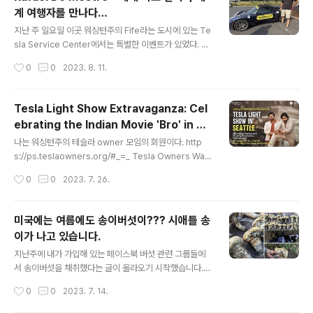
g Nuclear waste water 였다. 언론에서는 Nuclear w
계 여행자를 만나다…
aste water를 Radioactive water 라고 한다. 이곳 주
글 내용
류 언론에서는 미국 정부의 공식 입장이 안전하다는 거여
지난 주 일요일 이곳 워싱턴주의 Fife라는 도시에 있는 Te
서 그렇게 크게 다루지는 않는다. 나는 바다 낚시와 조개,
sla Service Center에서는 특별한 이벤트가 있었다. 20
굴 채취를 좋아 하는 사람으로서 걱정이 돼서 그 집회에 참
12년 세계 최초로 전기차로 세계 일주를 했던 Rafael 의 P
작성시간
0
0
2023. 8. 11.
가 했다. 해류를 타고 미국 서부 ..
resentation 이벤트 였다. 그는 자신의 차 테슬라 로드스
터로 2012년 127일간의 세계 일주를 성공적으로 완료 했
었다. 그는 2016년에 한차례 더 세계 일주를 했었고 내년
Tesla Light Show Extravaganza: Cel
에 다시 한번 재 도전을 할 계획이다. 그는 내년도 전기차
ebrating the Indian Movie 'Bro' in St
세계 여행을 홍보하기 위해 현재 미국을 돌고 있고 조만간
글 내용
yle!
중국으로 갈 계획이라고 했다. 차는 여전히 2012년도에
나는 워싱턴주의 테슬라 owner 모임의 회원이다. http
탔던 그 테슬라 로드스터다. IT 컨설턴트인 그는 낮에는 홍
s://ps.teslaowners.org/#_=_ Tesla Owners Was
보활동을 하고 밤에는 유럽에 있는 클라이언트를 위해 일
hington - TOWA Home To help keep our comm
작성시간
0
0
2023. 7. 26.
을 한다고 한다. 그의 전기차에 대한 꿈은 4살 때..
unity health, please refrain from attending event
s when showing any symptoms of illness. Thank
you for your consideration! ps.teslaowners.org
미국에는 여름에도 송이버섯이??? 시애틀 송
지난주 Tesla Light Show를할 건데 참가하고 싶은 사람
이가 나고 있습니다.
은 참가해달라는 공지 글을 보고 일단 참여 신청을 했다. 나
글 내용
중에 보니 이곳에 사는 인도인들이 인도 영화 개봉을 맞춰
지난주에 내가 가입해 있는 페이스북 버섯 관련 그룹들에
서 이를 홍보하기 위해 마련한 행사였다. 처음엔 Redmon
서 송이버섯을 채취했다는 글이 올라오기 시작했습니다.
d에 있는..
처음에는 믿지 않았는데... 댓글도 그럴리가 없다는 글들이
작성시간
0
0
2023. 7. 14.
많았지만 가끔 자기도 송이를 땄다는 글도 올라 오더라구
요. 거기서 끝나지 않고 다른 그룹에서도 다른 사람이 자신