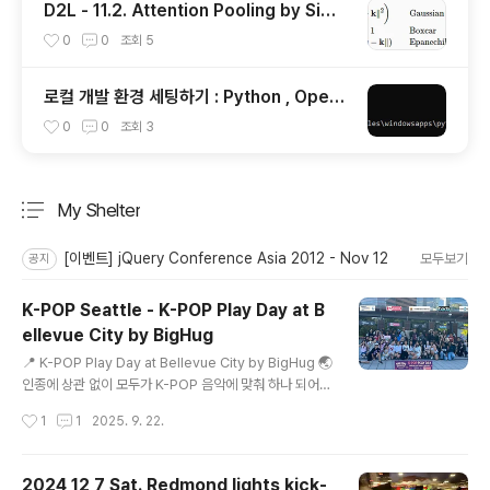
D2L - 11.2. Attention Pooling by Simil
arity
0
0
조회
5
로컬 개발 환경 세팅하기 : Python , Open
AI Install
0
0
조회
3
My Shelter
분류 전체보기
주요 글 목록
[이벤트] jQuery Conference Asia 2012 - Nov 12
모두보기
공지
K-POP Seattle - K-POP Play Day at B
ellevue City by BigHug
글 내용
📍 K-POP Play Day at Bellevue City by BigHug 🌏
인종에 상관 없이 모두가 K-POP 음악에 맞춰 하나 되어
춤추고 즐겼습니다! 🤖 오늘은 AI와 관련 없는, 100% 현
작성시간
1
1
2025. 9. 22.
장감 가득한 영상을 공유합니다. 🗓 지난주 토요일 (9/27)
📍 워싱턴주 시애틀 옆 도시 Bellevue City Hall Plaza
이곳에서 BigHug가 주최하고 City of Bellevue가 후원
2024 12 7 Sat. Redmond lights kick-