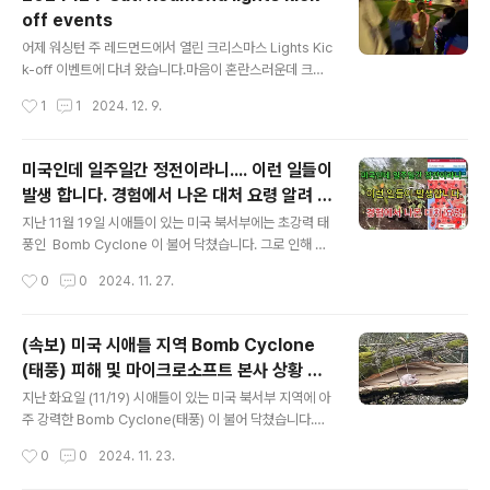
하는 K-POP Play Day가 열렸습니다. 🎉 💃 행사 하이라
off events
이트 🔥 K-POP Random Play Dance 🎲 오징어 게임
글 내용
캐릭터들과 함께한 딱지치기 🪙 K-POP Demon Hunte
어제 워싱턴 주 레드먼드에서 열린 크리스마스 Lights Kic
rs 저승사자와 제기차기 대결 🎤 열정 가득한 공연과 다양
k-off 이벤트에 다녀 왔습니다.마음이 혼란스러운데 크리
한 커뮤니티 활동 청춘의 열정과 K-..
스마스 캐럴을 듣고 공연을 보니까 마음이 차분해 져서 좋
작성시간
1
1
2024. 12. 9.
네요. https://youtube.com/shorts/sdT61jwKQLo?
si=lOKoahd2lMx7BVkB
미국인데 일주일간 정전이라니.... 이런 일들이
발생 합니다. 경험에서 나온 대처 요령 알려 드
글 내용
릴께요.
지난 11월 19일 시애틀이 있는 미국 북서부에는 초강력 태
풍인 Bomb Cyclone 이 불어 닥쳤습니다. 그로 인해 길
가의 수 많은 나무들이 부러지거나 뿌리째 뽑혀서 전깃줄
작성시간
0
0
2024. 11. 27.
을 덥치는 바람에 대규모 정전 사태가 났습니다. 짧게는 2
~3일 길게는 10일 가까지 전기가 안 들어오는 지역도 있
었습니다.전기가 들어 오고 난 후에도 인터넷이 복구 되기
(속보) 미국 시애틀 지역 Bomb Cyclone
까지 또 며칠이 걸렸습니다. 이번 자연재해로 정전이 된 가
(태풍) 피해 및 마이크로소프트 본사 상황 생
구수는 60만 가구 가까이 된다고 합니다.한국보다 인구 밀
글 내용
생 중계
집도가 낮은 미국인걸 감안하면 굉장히 광범위한 지역이
지난 화요일 (11/19) 시애틀이 있는 미국 북서부 지역에 아
정전 피해를 입었습니다. 일주일간 집에 전기가 안들어오
주 강력한 Bomb Cyclone(태풍) 이 불어 닥쳤습니다.시
면 생기는 일들을 직접 겪고 그 경험담을 공유합니다. 어떤
애틀과 Lake Washington을 사이에 두고 있는 Bellevu
작성시간
0
0
2024. 11. 23.
문제와 불편함이 있고 그 문제를 해결하려면 어떻게 해야
e 지역등이 아주 큰 피해를 입었습니다.이 곳은 IT 회사들
하는지 알려 드립니다. 11월..
이 많고 한국 사람들도 많이 사는 곳이거든요.거주지 주변