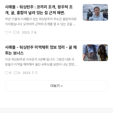
이 송이 버섯을 땄다고 하면서 사진도 올리더라구요. 그러
시애틀 - 워싱턴주 : 코끼리 조개, 왕우럭 조
더니 포스팅이 각각 다른 사람들이 3개나 더 올라오는 걸
개, 굴, 홍합이 널려 있는 집 근처 해변.
봤습니다. 긴가민가 해서 그 글도 자세히 보고 올린사람은
글 내용
어떤 사람인지도 보고 그 글들에 올라오는 댓글들도 보니
작년 11월에 시애틀이 있는 워싱턴주의 주도인 올림피아로
까 거짓말은 아닌 것 같더라구요. 버섯 그룹들에 이 내용을
이사왔습니다. 오자마자 근처에 조개를 캘 수 있는 곳을 찾
올렸더니 이맘때 쯤 가끔 보이긴 한다고 하더라구요. 다른
았는데 바로 15분 거리에 있더라구요. Frye Cove Coun
작성시간
1
0
2023. 7. 8.
사람들 올린 사진들 보니까 예년보다 5배 이상 나오는 것
ty Park. 근데 문제는 1년중 5월 한달간만 오픈 한다는 것.
같다고 경험담을 얘기하는 사람들도 있더..
근데 오히려 그것이 나에게는 기회였던 것이죠. 집이랑 가
까우니까 오픈 날부터 남들보다 먼저 갈 수 있었습니다. 정
시애틀 - 워싱턴주 미역채취 정보 정리 - 굴 채
말 조개들이 다양하고 사이즈도 크더라구요. 근데 그것만
취는 보너스
있는게 아니었어요. 3일째 되던 날 해변에서 뻘 쪽으로 옮
글 내용
겼더니 거기엔 코끼리 조개, 왕우럭 조개들이 널려 있더라
이곳 워싱턴주로 이사온지 3년째 됩니다. 그동안 다른 사
구요. 또 그것이 다가 아니었습니다. 더 가니까 굴이랑 홍합
람들이 미역을 채취해서 올린 유투브를 보면서 나도 한번
이 널려 있었습니다. 내년 5월이 벌써 부터 기다려 집니다.
해 봐야겠다라고 맘만 먹고 한번도 기회를 갖지 못했습니
작성시간
0
0
2023. 7. 7.
I discovered an amazing shellfishing..
다. 시간도 없긴 했지만 언제 어디서 미역을 채취해야 하는
지 정보도 부족했습니다. 마침 작년에 layoff 된 이후로 시
간도 많고 마침 이 지역에서 은퇴 후 유투브 활동을 하시는
더보기
주영문 TV 운영하시는 주 선생을 지난 4월에 만나서 자세
하게 정보를 얻었습니다. 우연찮게 그 당시가 미역 채취 기
간이었습니다. 이곳에서는 4월 중순부터 5월 중순까지 한
달 정도만 미역채취가 허용됩니다. 그것도 단 3곳에서.. 주
선생님은 지금 알래스카 여행중입니다. 감사하고 enjoy a