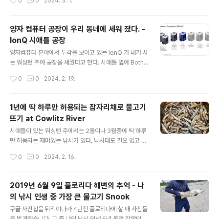
0
0
2024. 3. 1.
보면서 GE에서 일하면서 느꼈던 나의 그런 생각과 너무..
식이 전해져 약간 충격적이었는데요. 이번에 seattlekdai
ly 라는 시애틀 지역 한인 신문에 시민 기자로서 참여 하기
로 해서 첫 기사를 이 IonQ 실적 발표 소식을 전했습니다.
양자 컴퓨터 공장이 우리 동네에 세워 졌다. -
20여년 전 한국에 있을 때 지역신문에서 몇년 기자로 일
IonQ 시애틀 공장
해 본 경력을 되살려 기사를 작성했는데... 기분이 좀 이상
글 내용
하네요. https://www.seattlekdaily.com/news/artic
양자컴퓨터 분야에서 두각을 보이고 있는 IonQ 가 내가 사
leView.html?idxno=7683 IonQ 실적발표, 매출 최고
는 워싱턴 주에 공장을 세웠다고 한다. 시애틀 옆에 Bothe
치 달성 예상...시애틀 지역 10억달러 투자 계획 - 시애틀코
ll 이라는 곳이 있는데 이곳에 며칠전 공장을 오픈 했다. 양
작성시간
0
0
2024. 2. 19.
리안데일리 한국인 김정..
자 컴퓨터는 아직 최소한 5년은 더 기다려야 뭔가 가시적
인 성과가 나올거라고 예상하고 있었는데…. 양자 컴퓨터를
만드는 공장을 오픈 했다니.. 그리고 벌써 미국 공군으로 부
1년에 딱 하루만 허용되는 잠자리채로 물고기
터 주문도 받았다고 한다. 생각보다 훨씬 빨리 진행되는 것
뜨기 at Cowlitz River
같다. 지금 AI 를 공부하고 있는데 양자 컴퓨터도 관심이 있
글 내용
어서 가끔 들여다 보는데… 둘 다 통계와 확률이 핵심적인
시애틀이 있는 워싱턴 주에서는 2월이나 3월중에 딱 하루
개념이라서 AI 를 training 시키는데 양자 컴퓨터를 사용
만 허용되는 재미있는 낚시가 있다. 낚시대도 필요 없고 잠
하면 엄청난 시너지가 나올것 같다는 생각을 하고 있다. 그
자리 채만 있으면 된다. 이 때 바다에서 강으로 올라오는 바
작성시간
0
0
2024. 2. 16.
런 양자컴퓨터의 최선도 기업중 하나인 IonQ 가 내가 사는
다 빙어를 잡는 일이다. 한뼘 크기의 양미리를 닮은 이 고기
곳 ..
는 구워 먹으면 고소하다. 비늘 손질할 필요도 없고 대가리
며 내장이며 다 먹어도 된다. 작년엔 개체수 보호를 위해 오
2019년 6월 9일 플로리다 해변의 추억 - 나
픈을 하지 않았는데 올해는 2월 15일 목요일 오픈을 했다.
의 낚시 인생 중 가장 큰 물고기 Snook
https://youtu.be/XxpZSv4GZho?si=meO2i7gEK
글 내용
X69fmqG 운 좋으면 3월에 하루 더 오픈 할 수 있다고 한
구글 사진첩을 뒤적이다가 4년전 플로리다에 살 때 사진들
다. 미국 서북쪽에 있는 워싱턴 주는 겨울에 영하로 내려가
을 발견했습니다. 그 중 나의 낚시 인생 5년 동안 잡았던 가