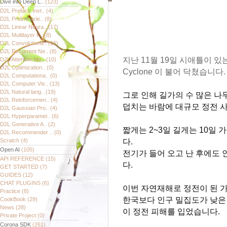
Dive into Deep L..
(123)
D2L Preface Inst..
(4)
D2L Preliminarie..
(8)
D2L Linear Neura..
(17)
D2L Multilayer P..
(8)
D2L Convolutiona..
(16)
D2L Recurrent Ne..
(8)
지난 11월 19일 시애틀이 
D2L Attention Me..
(10)
D2L Optimization..
(0)
Cyclone 이 불어 닥쳤습니다.
D2L Computationa..
(0)
D2L Computer Vis..
(13)
D2L Natural lang..
(19)
그로 인해 길가의 수 많은 
D2L Reinforcemen..
(4)
덥치는 바람에 대규모 정전 
D2L Gaussian Pro..
(4)
D2L Hyperparamet..
(6)
D2L Generative A..
(2)
짧게는 2~3일 길게는 10일
D2L Recommender ..
(0)
Scratch
(4)
다.
Open AI
(105)
전기가 들어 오고 난 후에도
API REFERENCE
(15)
다.
GET STARTED
(7)
GUIDES
(12)
CHAT PLUGINS
(6)
이번 자연재해로 정전이 된 가
Practice
(8)
한국보다 인구 밀집도가 낮은
CookBook
(29)
News
(28)
이 정전 피해를 입었습니다.
Private Project
(0)
Corona SDK
(261)