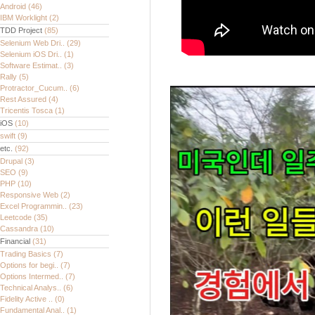
Android
(46)
IBM Worklight
(2)
TDD Project
(85)
Selenium Web Dri..
(29)
Selenium iOS Dri..
(1)
Software Estimat..
(3)
Rally
(5)
Protractor_Cucum..
(6)
Rest Assured
(4)
Tricentis Tosca
(1)
iOS
(10)
swift
(9)
etc.
(92)
Drupal
(3)
SEO
(9)
PHP
(10)
Responsive Web
(2)
Excel Programmin..
(23)
Leetcode
(35)
Cassandra
(10)
Financial
(31)
Trading Basics
(7)
Options for begi..
(7)
Options Intermed..
(7)
Technical Analys..
(6)
Fidelity Active ..
(0)
Fundamental Anal..
(1)