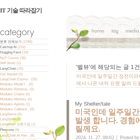
IT 기술 따라잡기
분류 전체보기
(1788)
Catchup AI
(232)
Hugging Face
(33)
NLP Course
(30)
Self-Study
(2)
'
벨뷰
'에 해당되는 글
1
건
LangChain
(25)
Get Started
(3)
미국인데 일주일간 정전이라니.
LangChain Expres..
(20)
에서 나온 대처 요령 알려 드
Modules-Model I ..
(0)
Modules-Retrieva..
(0)
Modules-Chains
(0)
Modules-Memory
(0)
My Shelter/tale
Modules-Agents
(1)
Modules-Callback..
(0)
미국인데 일주일간 
LangServe
(0)
발생 합니다. 경험
LangSmith
(0)
Langchain 보충수업
(1)
릴께요.
Pinecone
(8)
LangChain AI Han..
(8)
2024. 11. 27. 08:02
|
Posted b