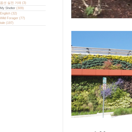
옵션 실전 거래
(3)
My Shelter
(309)
English
(32)
Wild Forager
(77)
tale
(197)