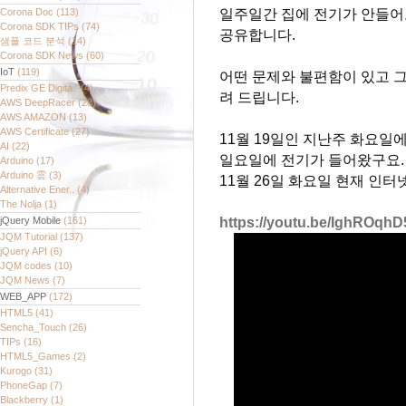
Corona Doc
(113)
일주일간 집에 전기가 안들어
Corona SDK TIPs
(74)
공유합니다.
샘플 코드 분석
(14)
Corona SDK News
(60)
IoT
(119)
어떤 문제와 불편함이 있고 
Predix GE Digita..
(4)
려 드립니다.
AWS DeepRacer
(28)
AWS AMAZON
(13)
AWS Certificate
(27)
11월 19일인 지난주 화요일에
AI
(22)
일요일에 전기가 들어왔구요.
Arduino
(17)
Arduino 雲
(3)
11월 26일 화요일 현재 인
Alternative Ener..
(4)
The Nolja
(1)
jQuery Mobile
(161)
https://youtu.be/IghROqh
JQM Tutorial
(137)
jQuery API
(6)
JQM codes
(10)
JQM News
(7)
WEB_APP
(172)
HTML5
(41)
Sencha_Touch
(26)
TIPs
(16)
HTML5_Games
(2)
Kurogo
(31)
PhoneGap
(7)
Blackberry
(1)