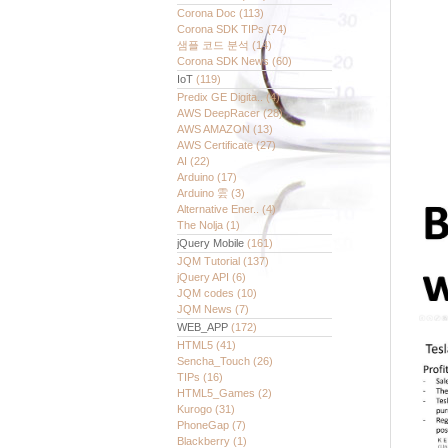
Corona Doc
(113)
Corona SDK TIPs
(74)
샘플 코드 분석
(14)
Corona SDK News
(60)
IoT
(119)
Predix GE Digita..
(4)
AWS DeepRacer
(28)
AWS AMAZON
(13)
AWS Certificate
(27)
AI
(22)
Arduino
(17)
Arduino 雲
(3)
Alternative Ener..
(4)
The Nolja
(1)
jQuery Mobile
(161)
JQM Tutorial
(137)
jQuery API
(6)
JQM codes
(10)
JQM News
(7)
WEB_APP
(172)
HTML5
(41)
Sencha_Touch
(26)
TIPs
(16)
HTML5_Games
(2)
Kurogo
(31)
PhoneGap
(7)
Blackberry
(1)