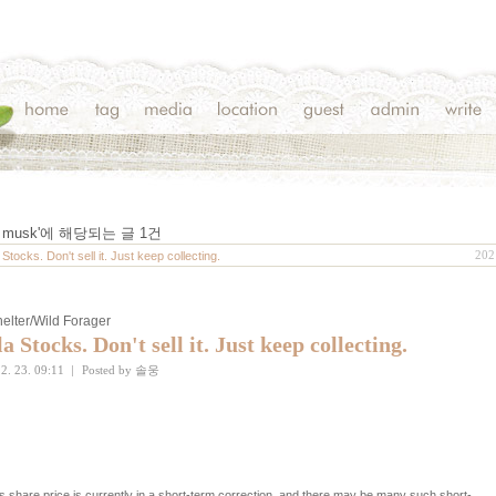
n musk
'에 해당되는 글
1
건
202
 Stocks. Don't sell it. Just keep collecting.
elter/Wild Forager
la Stocks. Don't sell it. Just keep collecting.
2. 23. 09:11
|
Posted by
솔웅
's share price is currently in a short-term correction, and there may be many such short-