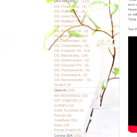
Dive into Deep L..
(123)
term c
D2L Preface Inst..
(4)
Howeve
D2L Preliminarie..
(8)
es wil
D2L Linear Neura..
(17)
Tesla
D2L Multilayer P..
(8)
D2L Convolutiona..
(16)
See th
D2L Recurrent Ne..
(8)
D2L Attention Me..
(10)
D2L Optimization..
(0)
D2L Computationa..
(0)
D2L Computer Vis..
(13)
D2L Natural lang..
(19)
D2L Reinforcemen..
(4)
D2L Gaussian Pro..
(4)
D2L Hyperparamet..
(6)
D2L Generative A..
(2)
D2L Recommender ..
(0)
Scratch
(4)
Open AI
(105)
API REFERENCE
(15)
GET STARTED
(7)
GUIDES
(12)
CHAT PLUGINS
(6)
Practice
(8)
CookBook
(29)
News
(28)
Private Project
(0)
Corona SDK
(261)