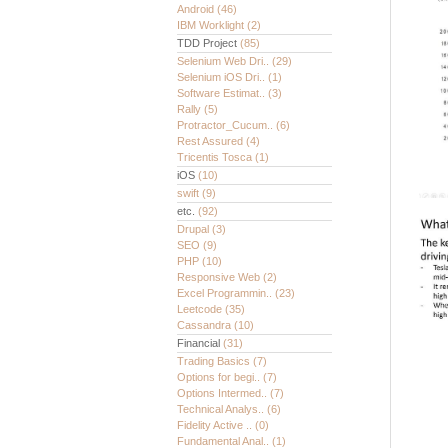
Android
(46)
IBM Worklight
(2)
TDD Project
(85)
Selenium Web Dri..
(29)
Selenium iOS Dri..
(1)
Software Estimat..
(3)
Rally
(5)
Protractor_Cucum..
(6)
Rest Assured
(4)
Tricentis Tosca
(1)
iOS
(10)
swift
(9)
etc.
(92)
Drupal
(3)
SEO
(9)
PHP
(10)
Responsive Web
(2)
Excel Programmin..
(23)
Leetcode
(35)
Cassandra
(10)
Financial
(31)
Trading Basics
(7)
Options for begi..
(7)
Options Intermed..
(7)
Technical Analys..
(6)
Fidelity Active ..
(0)
Fundamental Anal..
(1)