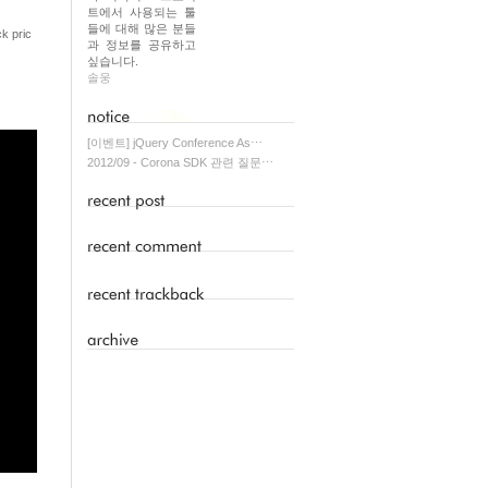
트에서 사용되는 툴
들에 대해 많은 분들
ck pric
과 정보를 공유하고
싶습니다.
솔웅
[이벤트] jQuery Conference As⋯
2012/09 - Corona SDK 관련 질문⋯