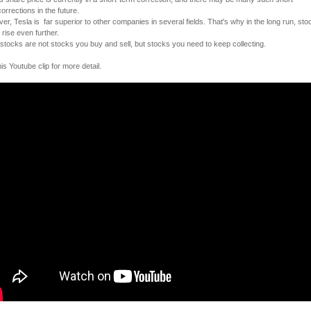
orrections in the future.
r, Tesla is far superior to other companies in several fields. That's why in the long run, sto
l rise even further.
 stocks are not stocks you buy and sell, but stocks you need to keep collecting.
is Youtube clip for more detail.