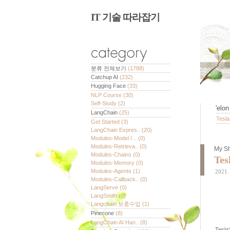
IT 기술 따라잡기
분류 전체보기
(1788)
Catchup AI
(232)
Hugging Face
(33)
NLP Course
(30)
Self-Study
(2)
'
elo
LangChain
(25)
Tesla
Get Started
(3)
LangChain Expres..
(20)
Modules-Model I ..
(0)
Modules-Retrieva..
(0)
My Sh
Modules-Chains
(0)
Tes
Modules-Memory
(0)
Modules-Agents
(1)
2021. 
Modules-Callback..
(0)
LangServe
(0)
LangSmith
(0)
Langchain 보충수업
(1)
Pinecone
(8)
LangChain AI Han..
(8)
Tesla