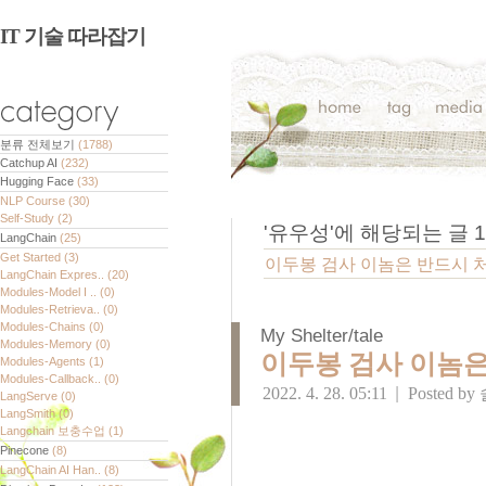
IT 기술 따라잡기
분류 전체보기
(1788)
Catchup AI
(232)
Hugging Face
(33)
NLP Course
(30)
Self-Study
(2)
'
유우성
'에 해당되는 글
1
LangChain
(25)
Get Started
(3)
이두봉 검사 이놈은 반드시 
LangChain Expres..
(20)
Modules-Model I ..
(0)
Modules-Retrieva..
(0)
Modules-Chains
(0)
My Shelter/tale
Modules-Memory
(0)
이두봉 검사 이놈은
Modules-Agents
(1)
Modules-Callback..
(0)
2022. 4. 28. 05:11
|
Posted by
LangServe
(0)
LangSmith
(0)
Langchain 보충수업
(1)
Pinecone
(8)
LangChain AI Han..
(8)