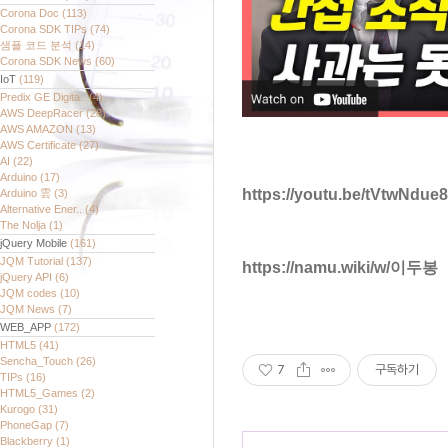
Corona Doc
(113)
Corona SDK TIPs
(74)
샘플 코드 분석
(14)
Corona SDK News
(60)
IoT
(119)
Predix GE Digita..
(4)
AWS DeepRacer
(28)
AWS AMAZON
(13)
AWS Certificate
(27)
AI
(22)
Arduino
(17)
https://youtu.be/tVtwNdue
Arduino 雲
(3)
Alternative Ener..
(4)
The Nolja
(1)
jQuery Mobile
(161)
JQM Tutorial
(137)
https://namu.wiki/w/이두봉
jQuery API
(6)
JQM codes
(10)
JQM News
(7)
WEB_APP
(172)
HTML5
(41)
Sencha_Touch
(26)
7
구독하기
TIPs
(16)
HTML5_Games
(2)
Kurogo
(31)
PhoneGap
(7)
Blackberry
(1)