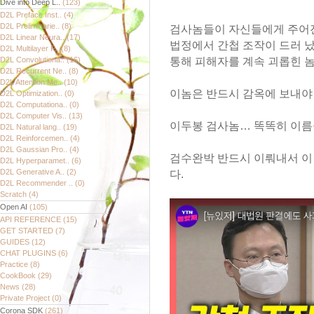
Dive into Deep L..
(123)
D2L Preface Inst..
(4)
D2L Preliminarie..
(8)
검사놈들이 자신들에게 주어진
D2L Linear Neura..
(17)
법정에서 간첩 조작이 드러 
D2L Multilayer P..
(8)
D2L Convolutiona..
(16)
통해 피해자를 계속 괴롭힌 놈
D2L Recurrent Ne..
(8)
D2L Attention Me..
(10)
이놈은 반드시 감옥에 보내야 
D2L Optimization..
(0)
D2L Computationa..
(0)
D2L Computer Vis..
(13)
이두봉 검사놈… 똑똑히 이름
D2L Natural lang..
(19)
D2L Reinforcemen..
(4)
D2L Gaussian Pro..
(4)
검수완박 반드시 이뤄내서 이
D2L Hyperparamet..
(6)
D2L Generative A..
(2)
다.
D2L Recommender ..
(0)
Scratch
(4)
Open AI
(105)
API REFERENCE
(15)
GET STARTED
(7)
GUIDES
(12)
CHAT PLUGINS
(6)
Practice
(8)
CookBook
(29)
News
(28)
Private Project
(0)
Corona SDK
(261)