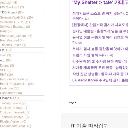
'
My Shelter
>
tale
' 카테
Android
(46)
IBM Worklight
(2)
TDD Project
(85)
정치인들은 스스로 변 하지 않는다. 
Selenium Web Dri..
(29)
문이다.
(1)
Selenium iOS Dri..
(1)
[현장에서] 간첩조작 검사가 사과도 
Software Estimat..
(3)
문재인 대통령 - 훌륭하게 일을 잘 수
Rally
(5)
Protractor_Cucum..
(6)
윤석열 장모 무혐의에 이어 김건희 
Rest Assured
(4)
다.
(0)
Tricentis Tosca
(1)
쓰레기 검사 놈들 권한을 빼앗아야 되
iOS
(10)
프린스 사망 벌써 6주기
swift
(9)
(0)
etc.
(92)
검수완박 (검찰 수사권 완전 박탈) 이
Drupal
(3)
시애틀 재외국민 투표 인증 - 능력있
SEO
(9)
작년 집값 상승률 - 한국 41개국 중 2
PHP
(10)
Responsive Web
(2)
LA Radio Korea 주 4일제 실시.
Excel Programmin..
(23)
Leetcode
(35)
Cassandra
(10)
Financial
(31)
Trading Basics
(7)
Options for begi..
(7)
Options Intermed..
(7)
Technical Analys..
(6)
Fidelity Active ..
(0)
IT 기술 따라잡기
Fundamental Anal..
(1)