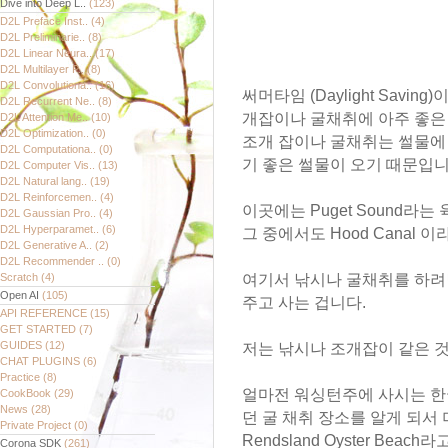
Dive into Deep L..
(123)
D2L Preface Inst..
(4)
D2L Preliminarie..
(8)
D2L Linear Neura..
(17)
D2L Multilayer P..
(8)
D2L Convolutiona..
(16)
써머타임 (Daylight Savi
D2L Recurrent Ne..
(8)
개잡이나 굴채취에 아주 좋은
D2L Attention Me..
(10)
D2L Optimization..
(0)
조개 잡이나 굴채취는 썰물에 
D2L Computationa..
(0)
기 좋은 썰물이 오기 때문입니
D2L Computer Vis..
(13)
D2L Natural lang..
(19)
D2L Reinforcemen..
(4)
이곳에는 Puget Sound라는
D2L Gaussian Pro..
(4)
D2L Hyperparamet..
(6)
그 중에서도 Hood Canal 
D2L Generative A..
(2)
D2L Recommender ..
(0)
Scratch
(4)
여기서 낚시나 굴채취를 하려면 
Open AI
(105)
주고 사는 겁니다.
API REFERENCE
(15)
GET STARTED
(7)
GUIDES
(12)
저는 낚시나 조개잡이 같은 
CHAT PLUGINS
(6)
Practice
(8)
얼마전 워싱턴주에 사시는 한
CookBook
(29)
News
(28)
던 굴 채취 장소를 알게 되서
Private Project
(0)
Rendsland Oyster Be
Corona SDK
(261)