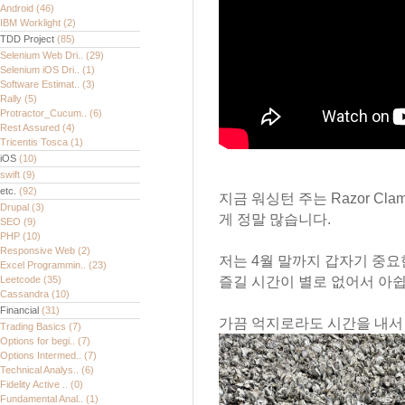
Android
(46)
IBM Worklight
(2)
TDD Project
(85)
Selenium Web Dri..
(29)
Selenium iOS Dri..
(1)
Software Estimat..
(3)
Rally
(5)
Protractor_Cucum..
(6)
Rest Assured
(4)
Tricentis Tosca
(1)
iOS
(10)
swift
(9)
etc.
(92)
지금 워싱턴 주는 Razor Cla
Drupal
(3)
게 정말 많습니다.
SEO
(9)
PHP
(10)
Responsive Web
(2)
저는 4월 말까지 갑자기 중
Excel Programmin..
(23)
Leetcode
(35)
즐길 시간이 별로 없어서 아쉽
Cassandra
(10)
Financial
(31)
가끔 억지로라도 시간을 내서
Trading Basics
(7)
Options for begi..
(7)
Options Intermed..
(7)
Technical Analys..
(6)
Fidelity Active ..
(0)
Fundamental Anal..
(1)