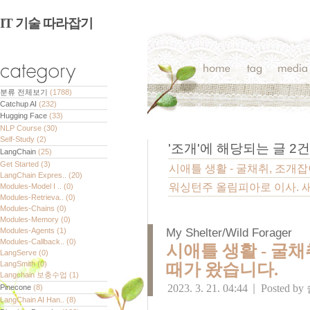
IT 기술 따라잡기
분류 전체보기
(1788)
Catchup AI
(232)
Hugging Face
(33)
NLP Course
(30)
Self-Study
(2)
'
조개
'에 해당되는 글
2
건
LangChain
(25)
Get Started
(3)
시애틀 생활 - 굴채취, 조개
LangChain Expres..
(20)
워싱턴주 올림피아로 이사. 새로운 
Modules-Model I ..
(0)
Modules-Retrieva..
(0)
Modules-Chains
(0)
Modules-Memory
(0)
Modules-Agents
(1)
My Shelter/Wild Forager
Modules-Callback..
(0)
시애틀 생활 - 굴채
LangServe
(0)
LangSmith
(0)
때가 왔습니다.
Langchain 보충수업
(1)
2023. 3. 21. 04:44
|
Posted by
Pinecone
(8)
LangChain AI Han..
(8)