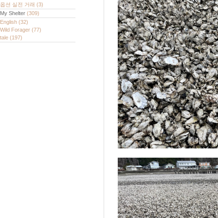
옵션 실전 거래
(3)
My Shelter
(309)
English
(32)
Wild Forager
(77)
tale
(197)