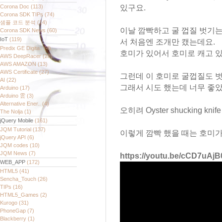
Corona Doc
(113)
있구요.
Corona SDK TIPs
(74)
샘플 코드 분석
(14)
이날 깜빡하고 굴 껍질 벗기는 칼 (O
Corona SDK News
(60)
IoT
(119)
서 처음엔 조개만 캤는데요.
Predix GE Digita..
(4)
호미가 있어서 호미로 캐고 
AWS DeepRacer
(28)
AWS AMAZON
(13)
AWS Certificate
(27)
그런데 이 호미로 굴껍질도 
AI
(22)
그래서 시도 했는데 너무 좋
Arduino
(17)
Arduino 雲
(3)
Alternative Ener..
(4)
오히려 Oyster shucking k
The Nolja
(1)
jQuery Mobile
(161)
JQM Tutorial
(137)
이렇게 깜빡 했을 때는 호미가
jQuery API
(6)
JQM codes
(10)
JQM News
(7)
https://youtu.be/cCD7uAjB
WEB_APP
(172)
HTML5
(41)
Sencha_Touch
(26)
TIPs
(16)
HTML5_Games
(2)
Kurogo
(31)
PhoneGap
(7)
Blackberry
(1)