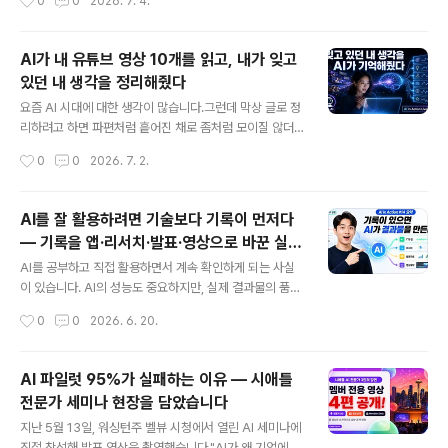
0
0
2026. 7. 4.
부분들을 찾아내서, 한 번 만들어두면 계속 재사용할 수 있
에이터는 어떻게 일해야 하는가에 대한 이야기였습니다.발
는 자동화 도구로 만들어..
표 영상 전체를 유튜브에 공개했습니다. 👉 [영상 바로 보
기] https://youtu.be/cmC1GFARQus 발표에서 보여
AI가 내 유튜브 영상 10개를 읽고, 내가 잊고
드린 것발표에서 직접 시연을 했는데요. 제가 사는 동네인
있던 내 생각을 정리해줬다
Tehaleh 커뮤니티 소개 영상을 AI 도구들을 활용해 36분
글 내용
만에 만드는 과정을 화면으로 보여드렸습니다.한국어 버전
요즘 AI 시대에 대한 생각이 많습니다.그런데 막상 글로 정
과 영어 버전, 두 가지를 만들었습니다.그런데 "AI가 다 해
리하려고 하면 파편처럼 흩어진 채로 좀처럼 모이질 않더
준다"는 이야기를 하려고 한 게 아니었습니다.오히려 반대
라고요. 머릿속에는 분명히 뭔가 있는데, 그게 하나의 흐름
작성시간
0
0
2026. 7. 2.
였습니다. 핵심 메시지: 기록이 AI를..
으로 연결되질 않는 느낌이었습니다.그러다가 문득 생각했
습니다."내가 지난 2년 동안 AI에 대해서 유튜브에 뭔가 만
들어놨었지?"실험 ① — AI가 나의 두 번째 뇌가 되다찾아
AI를 잘 활용하려면 기술보다 기록이 먼저다
보니 AI 시대의 변화에 대한 영상이 일곱 편쯤 있었습니다.
— 기록을 앱·리서치·발표·영상으로 바꾼 실전
그 영상들의 대본(transcript)을 전부 AI에게 넘기면서 물
글 내용
실험
었습니다."내 AI 세계관을 정리해봐."결과를 보고 솔직히
AI를 공부하고 직접 활용하면서 계속 확인하게 되는 사실
놀랐습니다.AI는 제 생각을 6개 항목으로 깔끔하게 정리해
이 있습니다. AI의 성능도 중요하지만, 실제 결과물의 품질
줬는데, 요즘 머릿속에서 맴돌던 파편들이 거기 다 들어 있
을 결정하는 것은 AI에게 제공할 수 있는 ‘기록’과 ‘맥락’이
작성시간
0
0
2026. 6. 20.
었습니다. 기본적인 생각은 2년 전이나 지금이나 변하지
라는 점입니다.이번 AI in Action #14에서는 제가 일주일
않았더라고요...
동안 쌓아 둔 활동 기록을 AI와 함께 활용해 실제 결과물로
전환하는 과정을 실험했습니다.아이디어와 결과물 사이의
AI 파일럿 95%가 실패하는 이유 — 시애틀
단계가 줄어들다예전에는 아이디어를 실제 결과물로 만들
전문가 세미나 현장을 담았습니다
기까지 많은 중간 단계가 필요했습니다. 필요한 기술을 배
글 내용
우고, 자료를 찾고, 초안을 작성하고, 여러 차례 수정해야
지난 5월 13일, 워싱턴주 벨뷰 시청에서 열린 AI 세미나에
했습니다.AI는 이 과정의 상당 부분을 줄여 줍니다. 그러나
직접 참석해 발표 영상을 촬영했습니다."AI가 왜 기업에서