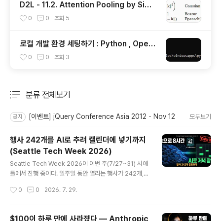
D2L - 11.2. Attention Pooling by Simil
arity
0
0
조회
5
로컬 개발 환경 세팅하기 : Python , Open
AI Install
0
0
조회
3
분류 전체보기
주요 글 목록
[이벤트] jQuery Conference Asia 2012 - Nov 12
모두보기
공지
행사 242개를 AI로 추려 캘린더에 넣기까지
(Seattle Tech Week 2026)
글 내용
Seattle Tech Week 2026이 이번 주(7/27~31) 시애
틀에서 진행 중이다. 일주일 동안 열리는 행사가 242개,
그중 AI 태그가 붙은 것만 77개다.전부 내 관심 분야라 오
작성시간
0
0
2026. 7. 29.
히려 고르기가 어려웠다. 갈 만한 게 없는 게 아니라, 관심
가는 게 한 주에 몰려 있는 게 문제였다. 행사 하나 확인하
는 데 2분씩만 잡아도 8시간이 넘는다.이걸 AI에게 맡기는
$100이 하루 만에 사라졌다 — Anthropic