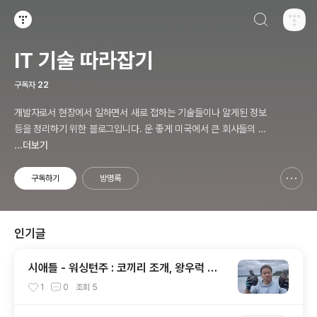
검색하기
티스토리
IT 기술 따라잡기
구독자
22
개발자로서 현장에서 일하면서 새로 접하는 기술들이나 알게된 정보
등을 정리하기 위한 블로그입니다. 운 좋게 미국에서 큰 회사들의 프
로젝트에서 컬설턴트로 일하고 있어서 새로운 기술들을 접할 기회가
...더보기
많이 있습니다. 미국의 IT 프로젝트에서 사용되는 툴들에 대해 많은
분들과 정보를 공유하고 싶습니다.
구독하기
방명록
신고하기 레이어
열기
인기글
시애틀 - 워싱턴주 : 코끼리 조개, 왕우럭 조
개, 굴, 홍합이 널려 있는 집 근처 해변.
1
0
조회
5