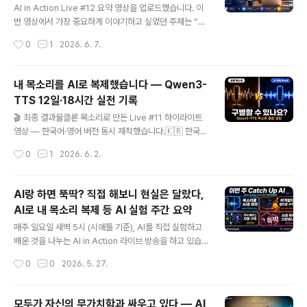
니다 한국은 대화 당사자 한 명이 동의하면 녹음이 가능합
AI in Action Live #12 요약 영상을 업로드했습니다. 이
니다.하지만 미국은 주(州)마다 법이 다릅니다. 크게 두 가
번 영상에서 가장 중요하게 이야기하고 싶었던 주제는 “기
지로 나뉩니다: - **일방 동의제 (One-Party Consent)
록이 AI의 컨텍스트가 된다”는 것입니다. 예전에는 데이터
작성시간
0
1
2026. 6. 7.
**: 대화 참여자 중 한 명만 동의..
를 모으고, 정리하고, 데이터베이스에 넣고, 앱으로 활용하
는 일이 쉽지 않았습니다. 그래서 우리가 인터넷에서 만들
어내는 많은 데이터는 구글, 페이스북, 애플, 마이크로소프
내 목소리를 AI로 복제했습니다 — Qwen3-
트 같은 빅테크 기업들이 주로 가져가고 활용했습니다. 하
TTS 12일·18시간 실전 기록
지만 AI 시대에는 상황이 달라지고 있습니다. 이제는 꼭 복
글 내용
잡한 데이터베이스나 앱을 만들지 않아도, 우리가 매일 남
🎬 최종 결과물클론 목소리로 만든 Live #11 하이라이트
기는 자연어 기록이 AI에게 바로 쓸 수 있는 컨텍스트가 될
영상 — 한국어·영어 버전 동시 제작했습니다.🇰🇷 한국어
수 있습니다. 회의 메모, 학습 기록, 프로젝트 로그, 아이디
영상 (15분 46초)https://youtu.be/2wk0_VQx9I8
작성시간
0
1
2026. 6. 2.
어, 대화 내용, 콘텐츠 제작 과정 같은 것들이 모두 나중에
🇺🇸 영어 영상 (13분 9초)https://youtu.be/WwgQD
AI와 ..
PXcHWs 지금 이 영상의 나레이션, 제 진짜 목소리가 아
닙니다.알리바바 Qwen3-TTS가 3초짜리 제 음성 샘플
AI랑 하면 뚝딱? 직접 해보니 현실은 달랐다,
하나로 복제한 AI 버전입니다.캘린더로는 12일, 실제 집중
AI로 내 목소리 복제 등 AI 실험 주간 요약
작업 시간은 단 18시간이었습니다.이 글에서는 그 여정 전
글 내용
체 — 기술 선택부터 샘플 튜닝, 영상 파이프라인 연동까지
매주 일요일 새벽 5시 (시애틀 기준), AI를 직접 실험하고
— 를 정리합니다.🤖 Qwen3-TTS란?알리바바 Qwen
배운 것을 나누는 AI in Action 라이브 방송을 하고 있습
팀이 2026년 1월 Apache-2.0으로 공개한 오픈소스 T
니다. 이번 주는 Live #11, 2026년 5월 24일 방송의 하
작성시간
0
0
2026. 5. 27.
TS(텍스트 음성 변환..
이라이트를 영상으로 정리했습니다. 이번 영상에서 다룬 4
가지 이야기를 소개합니다. ## 1. 내 목소리를 AI로 복제했
다 — Qwen3-TTS Voice Clone 이번 하이라이트 영
모두가 자신의 무가치함과 싸우고 있다 — AI