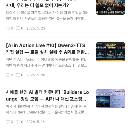
상의 나레이션은 제 실제 목소리가 아닙니다. 알리바바의
시대, 우리는 더 쓸모 없어 지는가?
Qwen3-TTS API를 사용해 제 목소리를 복제한 AI 음성
글 내용
입니다. 작동 방식은 두 단계입니다. - 1단계 (Voice Enro
요즘 이런 생각을 자주 합니다.AI가 점점 더 많은 일을 대신
llment): 샘플 음성 파일을 업로드해 고유한 Voice ID 생
하게 되면서, 사람들이 조용히 이런 질문을 품기 시작했습
성 - 2단계 (Synthesis): 그 Voice ID로 원하는 텍스트를
니다."나는 쓸모 있는 사람인가?"거창한 질문처럼 보이지
작성시간
0
0
2026. 5. 23.
음..
만, 사실 이건 아주 오래된 질문입니다. AI가 등장하기 훨씬
전부터 우리 안에 있었던 불안이죠. AI는 그것을 새로 만들
어 낸 게 아니라, 이미 있던 것을 더 선명하게 드러내고 있
[AI in Action Live #10] Qwen3-TTS
을 뿐입니다.이 주제를 오랫동안 생각해 왔고, 결국 글과 영
직접 실험 — 로컬 설치 실패 후 API로 전환한
상으로 정리했습니다. 한국어와 영어 버전을 모두 만들었
글 내용
이야기
으니, 편하신 언어로 보시거나 주변에 공유해 주세요.영상
지난 주 AI in Action 라이브 #10 방송을 진행했습니다.
으로 보기바쁜 일상 속에서 글보다 영상이 편하신 분들을
이번 방송의 핵심 주제는 알리바바의 오픈소스 TTS 모델
위해 유튜브 영상도 함께 만들었습니다. ▶ 한국어 영상 —
인 Qwen3-TTS 실험이었는데,기대와 다르게 완성까지
작성시간
0
0
2026. 5. 20.
https://youtu.be/DgqbSLjDT-A ▶ English Vers..
가지 못했습니다.실패한 과정도 기록으로 남기는 게 이 블
로그의 방향이라 솔직하게 정리해봅니다. ## Qwen3-T
TS란? 알리바바 Qwen 팀이 개발한 텍스트-투-스피치
시애틀 한인 AI 빌더 커뮤니티 "Builders Lo
(TTS) 모델로,Apache 2.0 라이선스로 공개된 오픈소스
unge" 창립 모임 — AI가 나 대신 포스팅하
입니다. 주요 스펙:- 응답 속도: 97ms (실시간 대화에도
글 내용
는 시대가 열렸다
활용 가능한 초저지연)- 지원 언어: 10개 언어 (한국어 포
미국 시애틀/벨뷰 지역에서 활동하는 한인 IT 엔지니어들
함)- Voice Clone: 단 3초짜리 음성 샘플로 목소리 복제
이 "Builders Lounge(빌더스 라운지)"라는 이름으로 첫
가능- 비용: 로컬 설치 시 무료 / API 사용 시 유료 OpenA
공식 모임을 가졌습니다. 이 블로그를 오래 보셨던 분들은
작성시간
0
0
2026. 5. 16.
I TTS와 비교하면 가격이 더 저렴하고 (..
아시겠지만, 저는 17년 전 미국에 처음 왔을 때부터 여기서
배운 새로운 IT 기술과 소식들을 기록해 왔습니다. 그리고