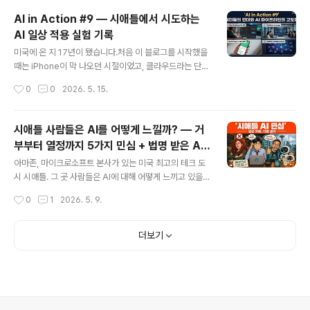
요즘 제가 가장 열심히 파고 있는 분야가 바로 AI입니다.■
AI in Action #9 — 시애틀에서 시도하는
Builders Lounge란? 시애틀/벨뷰 지역을 중심으로 활동
AI 일상 적용 실험 기록
하는 한인 AI 빌더들의 모임입니다.단순히 AI 소식을 공유
글 내용
하는 스터디가 아니라, 각자가 AI로 만들고 있는 프로젝트
미국에 온 지 17년이 됐습니다.처음 이 블로그를 시작했을
를 직접 들고 와서 함께 실험하고 피드백을 나누는 자리입
때는 iPhone이 막 나오던 시절이었고, 클라우드라는 단어
니다.■ 첫 모임에서 무엇을 했나? 이번 첫 모임의 핵심은
가 낯설던 때였습니다. 그 이후로 스마트폰 혁명, 소셜 미디
작성시간
0
0
2026. 5. 15.
GOBI Space와 GOBI Desktop 실습이었습니..
어, 빅데이터, 딥러닝… 수많은 기술의 파도가 지나갔는데,
지금 제가 느끼는 건 그 어떤 때보다도 변화의 속도가 빠르
다는 겁니다.그 중심에 있는 AI. 그냥 쓰는 것을 넘어서, 직
시애틀 사람들은 AI를 어떻게 느낄까? — 거
접 만들고 실험하고 기록하기 시작했습니다. 매주 일요일
부부터 열정까지 5가지 민심 + 법명 받은 AI
AI in Action 라이브 방송을 진행하고 있고, 이번 9회 방
글 내용
스님
송 요약 영상을 유튜브에 올렸습니다. 이 글에서는 영상에
아마존, 마이크로소프트 본사가 있는 미국 최고의 테크 도
담긴 주요 실험들과 그 과정에서 배운 것들을 공유합니다.1.
시 시애틀. 그 곳 사람들은 AI에 대해 어떻게 느끼고 있을까
영상 자체가 실험이다 — 완전 자동화 영상 제작 파이프라
요?당연히 다들 열정적으로 쓸 것 같지만, 막상 물어보니
작성시간
0
1
2026. 5. 9.
인이번 AI in Action #9 요약 영상은 처음부터 끝까..
전혀 그렇지 않았습니다.미국 시애틀 지역 신문 Axios Se
attle이 독자들에게 직접 AI 사용 경험을 물었고, 그 답변
들을 바탕으로 영상을 만들었습니다.시애틀 AI 민심 5가지
더보기
❌ 1. 거부하는 사람 — "AI는 생각만 해도 소름 끼쳐요"환
경 활동가 Niamh는 AI를 완전히 끊었습니다. 이유는 두
가지입니다. AI 데이터센터가 환경에 미치는 영향, 그리고
자녀들의 일자리를 빼앗는다는 우려. 그녀에게 AI는 단순
한 불편함이 아니라 존재론적 위협입니다.😰 2. 불안한 사