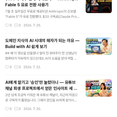
과정에서, 같은 문제를 두 에이전트가 어떻게 다르게 접근
Fable 5 유료 전환 사용기
하는지 꽤 선명하게 볼 수 있었다. 결론부터 말하면 이번 건
글 내용
은 명확히 Codex Win이었다.1. Claude Code가 막힌
7월 초 일주일간 무료로 제공되던 Anthropic의 신모델
지점처음 요청은 단순했다. "이 페이지에 있는 행사들을 정
"Fable 5"가 유료 전환됐다. $20 구독료(Claude Pro)
리해줘."Claude Code는 Luma 허브 페이지를 찾아냈
에는 포함되지 않고, Usage Credits를 별도로 결제해야
작성시간
0
0
2026. 7. 25.
다. 거기까지는 문제없었다. 그런데 각 ..
쓸 수 있는 구조다. 마침 $100짜리 무료 크레딧(9/19 만
료)과 이전 크레딧 약 $18(8월 만료)이 남아 있어서, 어차
피 쓸 거 제대로 실측해보기로 했다. 시작 잔액은 $25.08,
도메인 지식이 AI 시대의 해자가 되는 이유 —
Monthly Spend Limit은 $20으로 걸어뒀다. "설마 이
Build with AI 쉽게 보기
걸 넘기겠어" 싶었다.첫날 저녁, 한도 118% 초과착각이었
글 내용
다. 첫날 저녁, 슬라이드 컴포넌트 몇 개를 고치는 사이 Mo
## 왜 이 영상을 만들었나 얼마 전 유타주의 한 선생님이
nthly Spend Limit을 118% 초과했다는 메시지가 떴다.
컴퓨터가 익숙하지 않으신데도 AI의 도움을 받아 며칠 만
작업이 그대로 멈췄다.하루 반나절 만에 한도를 4번 올리
에 앱을 만드는 과정을 옆에서 도와드렸습니다. 그분이 만
작성시간
0
0
2026. 7. 22.
다그때부터 이상..
든 건 자신의 인생 이야기를 말로 들려주면 녹음해서 글로
바꾸고, 책으로 엮을 수 있는 문서로 정리해 프린트까지 해
주는 앱이었습니다. 특별한 코딩 재능이 있어서가 아니라,
AI에게 맡기고 '승인'만 눌렀더니 — 유튜브
평생 쌓아온 경험 자체가 이미 충분한 재료였기 때문입니
채널 회생 프로젝트에서 얻은 인사이트 세 가
다. 이 경험을 바탕으로, 시애틀의 송재희님이 정리하신 무
글 내용
지
료 가이드 "Build with AI"를 쉽게 풀어 소개하는 영상을
2년 넘게 조금씩 키워온 제 유튜브 채널이, 최근에 처음으
만들었습니다. 대상은 개발자가 아니라, 자기 분야의 경험
로 구독자가 줄었습니다. 그래서 원인을 AI에게 분석시켜
과 지식은 풍부하지만 컴퓨터는 어렵게 느껴지는 분들입니
봤습니다. "몰락한 유튜브 채널 살리기 프로젝트"는 여기서
작성시간
0
0
2026. 7. 20.
다. https://youtu.be/T9BCpJ_ffzQ ## Build with ..
시작합니다. https://youtu.be/uvR--_klsMg## 언어
장벽은 아직 안 무너졌다여러 원인 중 하나가 뜻밖이었습