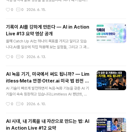
AI가 내가 무엇을 해왔고 무엇을 원하는지 모른다면 결과
자꾸 실패할까?" 라는 질문을 오랫동안 품고 있었는데, 이
작성시간
0
0
2026. 6. 15.
는 쉽게 엉뚱한 방향으로 흘러갑니다.그래서 AI 시대에는
날 현장에서 그 답을 꽤 명확하게 들을 수 있었습니다. 요약
기록이 더욱 ..
영상으로 만들어 Catch Up AI 채널에 공개했으니, 현장
에 가지 못하신 분들도 핵심 내용을 빠르게 확인하실 수 있
기록이 AI를 강하게 만든다 — AI in Action
습니다.이날 발표한 전문가 3인 + 패널 Q&A🔴 Lana Fe
Live #13 요약 영상 공개
ng, Ph.D. — Cogzia 공동창업자MIT 연구 결과 AI 파일
글 내용
럿의 95%는 개념 검증 단계에서 멈춥니다. 실패 원인의 7
올해 Catch Up AI는 하나의 목표를 가지고 달리고 있습
0%는 기술 문제가 아니라 사람의 문제 — 도메인 전문가
니다.AI를 일상에 직접 적용해 보는 실험들, 그리고 그 과정
참여율이 고작 5%에 불과하기 때문입니다.에너지 업계에
에서 얻은 인사이트를 솔직하게 나누는 것.이번 13회 라이
작성시간
0
0
2026. 6. 13.
서 2주 걸리던 재무 분석이 AI 도입 후 30분으..
브 요약 영상에서도 실험 3가지를 진행했고, 그 과정에서
꽤 중요한 깨달음을 하나 얻었습니다.💡 핵심 인사이트: 기
록이 AI의 작업 환경이 된다AI가 갑자기 더 똑똑해진 게 아
AI 녹음 기기, 미국에서 써도 됩니까? — Lim
닙니다.AI와 함께 한 작업들을 기록해 뒀기 때문에 가능했
itless·Meta 안경·Otter.ai 미국 법 완전 정
던 겁니다.AI는 자연어 문서를 빠르게 읽고 정리합니다. 기
글 내용
리
록이 쌓일수록 AI가 받는 컨텍스트가 풍부해지고, 그 컨텍
AI 기술이 빠르게 발전하면서 녹음·녹화 기능을 갖춘 AI 기
스트는 다음 작업으로 이어집니다. 기록은 AI에게 주는 배
기들이 속속 등장하고 있습니다.Limitless AI 펜던트, Me
경 정보가 아니라, AI가 실제로 일할 수 있게 해주는 작업
ta Ray-Ban 스마트 글래스, Otter.ai, Fireflies.ai... 한
작성시간
0
0
2026. 6. 10.
환경입니다.🧪 이번 방송의 실험들실험 0 — 런다운을 캔버
국에서도 이름은 많이 들어보셨을 겁니다.그런데 막상 이
스로 ..
런 기기들을 쓰려고 할 때 이런 생각이 드신 적 없으신가
요? "이거, 법적으로 괜찮은 거 맞지?" 특히 미국을 여행하
AI 시대, 내 기록을 내 자산으로 만드는 법: AI
거나 미국 비즈니스를 하시는 분들이라면 한 번쯤 짚어봐
in Action Live #12 요약
야 할 문제입니다.## 미국 녹음법, 생각보다 훨씬 복잡합
글 내용