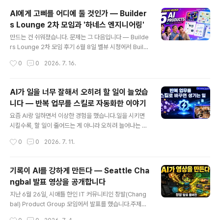
니다. 저는 AI 번역이 좋아지고 유튜브 더빙 기능까지 나온
AI에게 고삐를 어디에 둘 것인가 — Builder
걸 보면서, 언어 장벽이 예전만큼 크지 않을 거라고 판단했
s Lounge 2차 모임과 '하네스 엔지니어링'
습니다. 그래서 같은 내용을 한국어 영상과 영어 영상, 두
글 내용
버전으로 만들어 올려왔는데요. AI로 채널 데이터를 뜯어
만드는 건 쉬워졌습니다. 문제는 그 다음입니다 — Builde
보니, 이 판단 자체가 하락의 원인 중 하나였습니다. 시청자
rs Lounge 2차 모임 후기 6월 8일 벨뷰 시청에서 Build
는 여전히 자기 언어로 된 콘텐츠를 원했고, 두 버전으로 쪼
ers Lounge 2차 모임을 했습니다. 규칙은 하나였습니다.
작성시간
0
0
2026. 7. 16.
개는 전략은 각 버전의 노출과 완청률을 동시에 갉아먹고
슬라이드 말고 만든 걸 가져올 것.다섯 분이 각자 AI로 만든
있었습..
Product를 들고 오셨습니다. 개발자도 있었고, 코드 한 줄
안 써본 분도 있었습니다. 그런데 다섯 개 모두 실제로 돌아
AI가 일을 너무 잘해서 오히려 할 일이 늘었습
갔습니다.전체 영상(1시간 28분)은 아래에 있습니다. 이
니다 — 반복 업무를 스킬로 자동화한 이야기
글에서는 그날 나온 것들을 정리하고, 끝나고 나서도 계속
글 내용
생각하게 된 두 가지 이야기를 덧붙입니다. https://yout
요즘 AI랑 일하면서 이상한 경험을 했습니다.일을 시키면
u.be/Racs4wG3BtA 이날 나온 다섯 개두뇌 훈련 보드
시킬수록, 할 일이 줄어드는 게 아니라 오히려 늘어나는 겁
게임 — 김성진개발자 한 분과 개발을 전혀 모르는 분이 함
니다.처음엔 이해가 안 됐습니다. AI가 일을 대신 해주는데
작성시간
0
0
2026. 7. 11.
께 만든 보드게임입니다. 컴퓨터와..
왜 할 일이 늘어날까. 곰곰이 생각해보니 이유는 간단했습
니다. AI가 일을 워낙 빨리 끝내주니까, 그 결과를 보자마자
"그럼 이번엔 이것도 해볼까?" 하고 새로운 아이디어가 계
기록이 AI를 강하게 만든다 — Seattle Cha
속 떠오르는 거였습니다. 처리 속도가 빨라질수록 아이디
ngbal 발표 영상을 공개합니다
어도 빨라지고, 아이디어가 빨라지니까 할 일 목록도 같이
글 내용
빨라지는 거죠.실험 ① — 반복되는 일들을 찾아서 자동화
지난 6월 26일, 시애틀 한인 IT 커뮤니티인 창발(Chang
하다그래서 이번 주에는 방향을 좀 바꿔봤습니다. 늘어난
bal) Product Group 모임에서 발표를 했습니다.주제는
일들 중에서 "이거 매번 똑같이 하고 있네" 싶은 반복되는
"The AI Powered Creator" — AI 시대에 콘텐츠 크리
작성시간