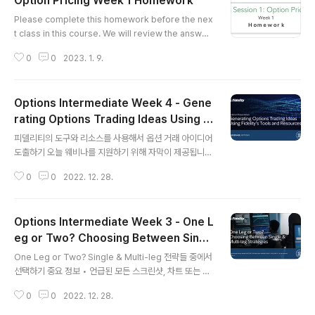
Option Pricing Week 1 Homework
cted move when IV (implied volatility) is 16%? A.
글 내용
0.5% B. 1% C. 1.6% D. 16% ==> B. IV 16%의 변화는
Please complete this homework before the nex
하루에 1%의 주가 변동을 ..
t class in this course. We will review the answer
s and the project at the beginning of the next cla
0
0
2023. 1. 9.
ss. How are options prices determined on a dail
y basis? A. Using the Black-Scholes option prici
ng model B. Using the updated Black-Scholes-
Options Intermediate Week 4 - Gene
Merton model C. Using the binomial tree model
D. By supply and demand ==> D. 옵션 가격은 수요와
rating Options Trading Ideas Using Fi
글 내용
공급에 의해 결정 된다. Which of these..
delity’s Tools and Resources
피델리티의 도구와 리소스를 사용해서 옵션 거래 아이디어
도출하기 오늘 웨비나를 지원하기 위해 자막이 제공됩니
다. 다음 사항에 유의하십시오. 폐쇄자막은 다양한 요인으
0
0
2022. 12. 28.
로 인해 완벽하게 정확한 필사본이 아닐 수 있습니다. 다음
을 포함하되 이에 국한되지 않는 이유: • 배경 소음 • 말하
는 사람 목소리의 볼륨과 선명도 • 화자의 영어 능력 • 지
Options Intermediate Week 3 - One L
리 또는 지역 사회에 특정한 어휘 및 방언 중요 정보 • 언급
된 모든 스크린샷, 차트 또는 회사 거래 기호는 설명 목적으
eg or Two? Choosing Between Singl
글 내용
로만 제공되며 매도 제안, 매수 제안 권유 또는 증권에 대한
e & Multi-leg Strategies
One Leg or Two? Single & Multi-leg 전략들 중에서
추천으로 간주되어서는 안 됩니다. • 옵션 거래는 상당한
선택하기 중요 정보 • 언급된 모든 스크린샷, 차트 또는 회
위험을 수반하며 모든 투자자에게 적합하지 않습니다. 특
사 거래 기호는 설명 목적으로만 제공되며 매도 제안, 매수
정 복합 옵션 전략은 추가적인 위험을 수반합니다. 옵션을
0
0
2022. 12. 28.
제안 권유 또는 증권에 대한 추천으로 간주되어서는 안 됩
거래하기 전에 800-5..
니다. • 옵션 거래는 상당한 위험을 수반하며 모든 투자자