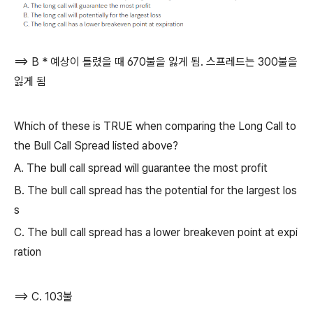
==> B * 예상이 틀렸을 때 670불을 잃게 됨. 스프레드는 300불을
잃게 됨
Which of these is TRUE when comparing the Long Call to
the Bull Call Spread listed above?
A. The bull call spread will guarantee the most profit
B. The bull call spread has the potential for the largest los
s
C. The bull call spread has a lower breakeven point at expi
ration
==> C. 103불