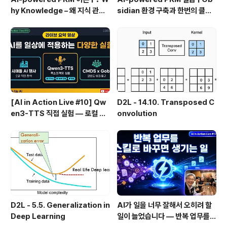
hy Knowledge – 왜 지식 관리
sidian 환경 구축과 한번의 클릭
인가?, 🔄 지식 관리 사이클, 🔁 정
으로 웹 정보를 로컬에 저장하기
보에서 지식으로의 전환, 🛠️ 지식
(Web Clipper)
관리 실패 패턴과 극복
[AI in Action Live #10] Qw
D2L - 14.10. Transposed C
en3-TTS 직접 실험 — 로컬 설
onvolution
치 실패 후 API로 전환한 이야기
D2L - 5.5. Generalization in
AI가 일을 너무 잘해서 오히려 할
Deep Learning
일이 늘었습니다 — 반복 업무를