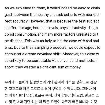
As we explained to them, it would indeed be easy to distin
guish between the healthy and sick cohorts with near-per
fect accuracy. However, that is because the test subject
s differed in age, hormone levels, physical activity, diet, al
cohol consumption, and many more factors unrelated to t
he disease. This was unlikely to be the case with real pati
ents. Due to their sampling procedure, we could expect to
encounter extreme covariate shift. Moreover, this case w
as unlikely to be correctable via conventional methods. In
short, they wasted a significant sum of money.
우리가 그들에게 설명했듯이 거의 완벽에 가까운 정확도로 건강
한 코호트와 아픈 코호트를 쉽게 구별할 수 있습니다. 그러나 이
는 피험자들의 연령, 호르몬 수치, 신체 활동, 식이요법, 알코올 소
비 및 질병과 관련 없는 더 많은 요인이 다르기 때문입니다. 이것