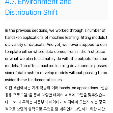
4.7.
Environment and
Distribution Shift
In the previous sections, we worked through a number of
hands-on applications of machine learning, fitting models t
o a variety of datasets. And yet, we never stopped to con
template either where data comes from in the first place
or what we plan to ultimately do with the outputs from our
models. Too often, machine learning developers in posses
sion of data rush to develop models without pausing to co
nsider these fundamental issues.
이전 섹션에서는 기계 학습의 여러
hands-on applications -
실습
응용 프로그램-을 통해 다양한 데이터 세트에 모델을 맞추었습니
다. 그러나 우리는 처음부터 데이터가 어디에서 오는지 또는 궁극
적으로 모델의 출력으로 무엇을 할 계획인지 고민하기 위한 시간