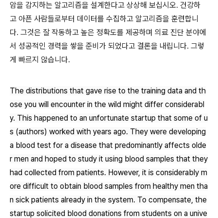
암을 감지하는 알고리즘을 설계한다고 상상해 보십시오. 건강하
고 아픈 사람들로부터 데이터를 수집하고 알고리즘을 훈련합니
다. 그것은 잘 작동하고 높은 정확도를 제공하며 의료 진단 분야에
서 성공적인 경력을 쌓을 준비가 되었다고 결론을 내립니다. 그렇
게 빠르지 않습니다.
The distributions that gave rise to the training data and th
ose you will encounter in the wild might differ considerabl
y. This happened to an unfortunate startup that some of u
s (authors) worked with years ago. They were developing
a blood test for a disease that predominantly affects olde
r men and hoped to study it using blood samples that they
had collected from patients. However, it is considerably m
ore difficult to obtain blood samples from healthy men tha
n sick patients already in the system. To compensate, the
startup solicited blood donations from students on a unive