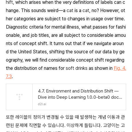
hift
, which arises when the very definitions of labels can c
hange. This sounds weird—a
cat
is a
cat
, no? However, ot
her categories are subject to changes in usage over time.
Diagnostic criteria for mental illness, what passes for fashi
onable, and job titles, are all subject to considerable amou
nts of concept shift. It turns out that if we navigate aroun
d the United States, shifting the source of our data by ge
ography, we will find considerable concept shift regarding
the distribution of names for
soft drinks
as shown in
Fig. 4.
7.3
.
4.7. Environment and Distribution Shift —
Dive into Deep Learning 1.0.0-beta0 docu
mentation
d2l.ai
또한 레이블의 정의가 변경될 수 있을 때 발생하는 개념 이동과 관
련된 문제에 직면할 수 있습니다. 이상하게 들립니다. 고양이는 고