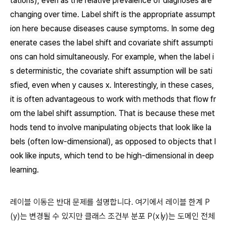
tations), even as the relative prevalence of diagnoses are
changing over time. Label shift is the appropriate assumpt
ion here because diseases cause symptoms. In some deg
enerate cases the label shift and covariate shift assumpti
ons can hold simultaneously. For example, when the label i
s deterministic, the covariate shift assumption will be sati
sfied, even when
y
causes
x
. Interestingly, in these cases,
it is often advantageous to work with methods that flow fr
om the label shift assumption. That is because these met
hods tend to involve manipulating objects that look like la
bels (often low-dimensional), as opposed to objects that l
ook like inputs, which tend to be high-dimensional in deep
learning.
레이블 이동은 반대 문제를 설명합니다. 여기에서 레이블 한계 P
(y)는 변경될 수 있지만 클래스 조건부 분포 P(x∣y)는 도메인 전체