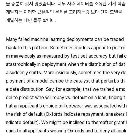
을 충분히 갖지 않았습니다. 너무 자주 데이터를 소유한 기계 학습
개발자는 이러한 근본적인 문제를 고려하는것 보다 단지 모델을
개발하는 데만 몰두 합니다.
Many failed machine learning deployments can be traced
back to this pattern. Sometimes models appear to perfor
m marvelously as measured by test set accuracy but fail c
atastrophically in deployment when the distribution of dat
a suddenly shifts. More insidiously, sometimes the very de
ployment of a model can be the catalyst that perturbs th
e data distribution. Say, for example, that we trained a mo
del to predict who will repay vs. default on a loan, finding t
hat an applicant’s choice of footwear was associated with
the risk of default (Oxfords indicate repayment, sneakers i
ndicate default). We might be inclined to thereafter grant l
oans to all applicants wearing Oxfords and to deny all appli