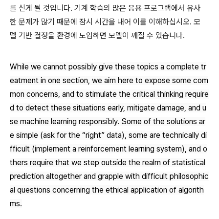
를 신게 될 것입니다. 기계 학습의 많은 응용 프로그램에서 유사
한 문제가 많기 때문에 잠시 시간을 내어 이를 이해하십시오. 모
델 기반 결정을 환경에 도입하면 모델이 깨질 수 있습니다.
While we cannot possibly give these topics a complete tr
eatment in one section, we aim here to expose some com
mon concerns, and to stimulate the critical thinking require
d to detect these situations early, mitigate damage, and u
se machine learning responsibly. Some of the solutions ar
e simple (ask for the “right” data), some are technically di
fficult (implement a reinforcement learning system), and o
thers require that we step outside the realm of statistical
prediction altogether and grapple with difficult philosophic
al questions concerning the ethical application of algorith
ms.