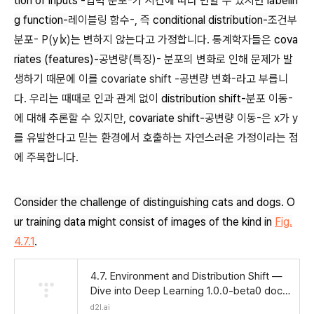
tion of inputs -
입력 분포-가 시간에 따라 변할 수 있지만
labelin
g function-
레이블링 함수-, 즉
conditional distribution-
조건부
분포- P(y∣x)는 변하지 않는다고 가정합니다. 통계학자들은
cova
riates (features)-
공변량(특징)- 분포의 변화로 인해 문제가 발
생하기 때문에 이를 covariate shift -공변량 변화-라고 부릅니
다. 우리는 때때로 인과 관계 없이
distribution shift-
분포 이동-
에 대해 추론할 수 있지만,
covariate shift-
공변량 이동-은 x가 y
를 유발한다고 믿는 환경에서 호출하는 자연스러운 가정이라는 점
에 주목합니다.
Consider the challenge of distinguishing cats and dogs. O
ur training data might consist of images of the kind in
Fig.
4.7.1
.
4.7. Environment and Distribution Shift —
Dive into Deep Learning 1.0.0-beta0 docu
mentation
d2l.ai