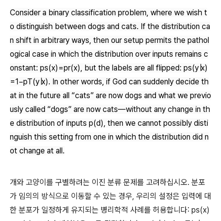
Consider a binary classification problem, where we wish t
o distinguish between dogs and cats. If the distribution ca
n shift in arbitrary ways, then our setup permits the pathol
ogical case in which the distribution over inputs remains c
onstant:
ps(x)=pr(x)
, but the labels are all flipped:
ps(y∣x)
=1−pT(y∣x)
. In other words, if God can suddenly decide th
at in the future all “cats” are now dogs and what we previo
usly called “dogs” are now cats—without any change in th
e distribution of inputs
p(d)
, then we cannot possibly disti
nguish this setting from one in which the distribution did n
ot change at all.
개와 고양이를 구별하려는 이진 분류 문제를 고려하십시오. 분포
가 임의의 방식으로 이동할 수 있는 경우, 우리의 설정은 입력에 대
한 분포가 일정하게 유지되는 병리학적 사례를 허용합니다: ps(x)