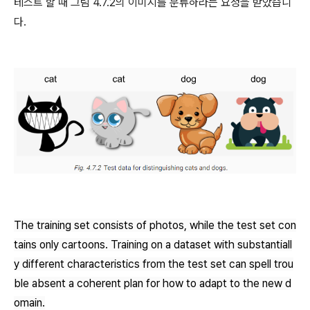
테스트 할 때 그림 4.7.2의 이미지를 분류하라는 요청을 받았습니
다.
The training set consists of photos, while the test set con
tains only cartoons. Training on a dataset with substantiall
y different characteristics from the test set can spell trou
ble absent a coherent plan for how to adapt to the new d
omain.