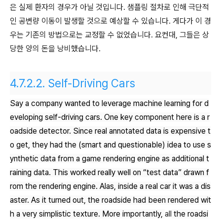
은 실제 환자의 경우가 아닐 것입니다. 샘플링 절차로 인해 극단적
인 공변량 이동이 발생할 것으로 예상할 수 있습니다. 게다가 이 경
우는 기존의 방법으로는 교정할 수 없었습니다. 요컨대, 그들은 상
당한 양의 돈을 낭비했습니다.
4.7.2.2.
Self-Driving Cars
Say a company wanted to leverage machine learning for d
eveloping self-driving cars. One key component here is a r
oadside detector. Since real annotated data is expensive t
o get, they had the (smart and questionable) idea to use s
ynthetic data from a game rendering engine as additional t
raining data. This worked really well on “test data” drawn f
rom the rendering engine. Alas, inside a real car it was a dis
aster. As it turned out, the roadside had been rendered wit
h a very simplistic texture. More importantly,
all
the roadsi