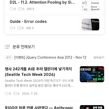
D2L - 11.2. Attention Pooling by Simil
arity
0
0
조회
5
Guide - Error codes
1
0
조회
3
분류 전체보기
주요 글 목록
[이벤트] jQuery Conference Asia 2012 - Nov 12
모두보기
공지
행사 242개를 AI로 추려 캘린더에 넣기까지
(Seattle Tech Week 2026)
글 내용
Seattle Tech Week 2026이 이번 주(7/27~31) 시애
틀에서 진행 중이다. 일주일 동안 열리는 행사가 242개,
그중 AI 태그가 붙은 것만 77개다.전부 내 관심 분야라 오
작성시간
0
0
2026. 7. 29.
히려 고르기가 어려웠다. 갈 만한 게 없는 게 아니라, 관심
가는 게 한 주에 몰려 있는 게 문제였다. 행사 하나 확인하
는 데 2분씩만 잡아도 8시간이 넘는다.이걸 AI에게 맡기는
$100이 하루 만에 사라졌다 — Anthropic