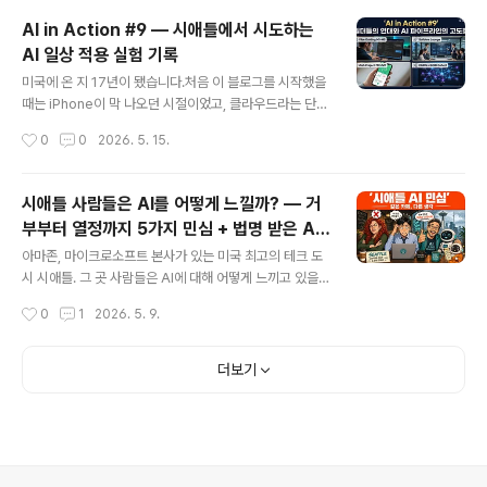
요즘 제가 가장 열심히 파고 있는 분야가 바로 AI입니다.■
AI in Action #9 — 시애틀에서 시도하는
Builders Lounge란? 시애틀/벨뷰 지역을 중심으로 활동
AI 일상 적용 실험 기록
하는 한인 AI 빌더들의 모임입니다.단순히 AI 소식을 공유
글 내용
하는 스터디가 아니라, 각자가 AI로 만들고 있는 프로젝트
미국에 온 지 17년이 됐습니다.처음 이 블로그를 시작했을
를 직접 들고 와서 함께 실험하고 피드백을 나누는 자리입
때는 iPhone이 막 나오던 시절이었고, 클라우드라는 단어
니다.■ 첫 모임에서 무엇을 했나? 이번 첫 모임의 핵심은
가 낯설던 때였습니다. 그 이후로 스마트폰 혁명, 소셜 미디
작성시간
0
0
2026. 5. 15.
GOBI Space와 GOBI Desktop 실습이었습니..
어, 빅데이터, 딥러닝… 수많은 기술의 파도가 지나갔는데,
지금 제가 느끼는 건 그 어떤 때보다도 변화의 속도가 빠르
다는 겁니다.그 중심에 있는 AI. 그냥 쓰는 것을 넘어서, 직
시애틀 사람들은 AI를 어떻게 느낄까? — 거
접 만들고 실험하고 기록하기 시작했습니다. 매주 일요일
부부터 열정까지 5가지 민심 + 법명 받은 AI
AI in Action 라이브 방송을 진행하고 있고, 이번 9회 방
글 내용
스님
송 요약 영상을 유튜브에 올렸습니다. 이 글에서는 영상에
아마존, 마이크로소프트 본사가 있는 미국 최고의 테크 도
담긴 주요 실험들과 그 과정에서 배운 것들을 공유합니다.1.
시 시애틀. 그 곳 사람들은 AI에 대해 어떻게 느끼고 있을까
영상 자체가 실험이다 — 완전 자동화 영상 제작 파이프라
요?당연히 다들 열정적으로 쓸 것 같지만, 막상 물어보니
작성시간
0
1
2026. 5. 9.
인이번 AI in Action #9 요약 영상은 처음부터 끝까..
전혀 그렇지 않았습니다.미국 시애틀 지역 신문 Axios Se
attle이 독자들에게 직접 AI 사용 경험을 물었고, 그 답변
들을 바탕으로 영상을 만들었습니다.시애틀 AI 민심 5가지
더보기
❌ 1. 거부하는 사람 — "AI는 생각만 해도 소름 끼쳐요"환
경 활동가 Niamh는 AI를 완전히 끊었습니다. 이유는 두
가지입니다. AI 데이터센터가 환경에 미치는 영향, 그리고
자녀들의 일자리를 빼앗는다는 우려. 그녀에게 AI는 단순
한 불편함이 아니라 존재론적 위협입니다.😰 2. 불안한 사