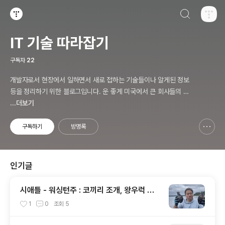
검색하기
티스토리
IT 기술 따라잡기
구독자
22
개발자로서 현장에서 일하면서 새로 접하는 기술들이나 알게된 정보
등을 정리하기 위한 블로그입니다. 운 좋게 미국에서 큰 회사들의 프
로젝트에서 컬설턴트로 일하고 있어서 새로운 기술들을 접할 기회가
...더보기
많이 있습니다. 미국의 IT 프로젝트에서 사용되는 툴들에 대해 많은
분들과 정보를 공유하고 싶습니다.
구독하기
방명록
신고하기 레이어
열기
인기글
시애틀 - 워싱턴주 : 코끼리 조개, 왕우럭 조
개, 굴, 홍합이 널려 있는 집 근처 해변.
1
0
조회
5