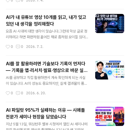
0
0
2026. 7. 4.
부분들을 찾아내서, 한 번 만들어두면 계속 재사용할 수 있
에이터는 어떻게 일해야 하는가에 대한 이야기였습니다.발
는 자동화 도구로 만들어..
표 영상 전체를 유튜브에 공개했습니다. 👉 [영상 바로 보
기] https://youtu.be/cmC1GFARQus 발표에서 보여
AI가 내 유튜브 영상 10개를 읽고, 내가 잊고
드린 것발표에서 직접 시연을 했는데요. 제가 사는 동네인
있던 내 생각을 정리해줬다
Tehaleh 커뮤니티 소개 영상을 AI 도구들을 활용해 36분
글 내용
만에 만드는 과정을 화면으로 보여드렸습니다.한국어 버전
요즘 AI 시대에 대한 생각이 많습니다.그런데 막상 글로 정
과 영어 버전, 두 가지를 만들었습니다.그런데 "AI가 다 해
리하려고 하면 파편처럼 흩어진 채로 좀처럼 모이질 않더
준다"는 이야기를 하려고 한 게 아니었습니다.오히려 반대
라고요. 머릿속에는 분명히 뭔가 있는데, 그게 하나의 흐름
작성시간
0
0
2026. 7. 2.
였습니다. 핵심 메시지: 기록이 AI를..
으로 연결되질 않는 느낌이었습니다.그러다가 문득 생각했
습니다."내가 지난 2년 동안 AI에 대해서 유튜브에 뭔가 만
들어놨었지?"실험 ① — AI가 나의 두 번째 뇌가 되다찾아
AI를 잘 활용하려면 기술보다 기록이 먼저다
보니 AI 시대의 변화에 대한 영상이 일곱 편쯤 있었습니다.
— 기록을 앱·리서치·발표·영상으로 바꾼 실전
그 영상들의 대본(transcript)을 전부 AI에게 넘기면서 물
글 내용
실험
었습니다."내 AI 세계관을 정리해봐."결과를 보고 솔직히
AI를 공부하고 직접 활용하면서 계속 확인하게 되는 사실
놀랐습니다.AI는 제 생각을 6개 항목으로 깔끔하게 정리해
이 있습니다. AI의 성능도 중요하지만, 실제 결과물의 품질
줬는데, 요즘 머릿속에서 맴돌던 파편들이 거기 다 들어 있
을 결정하는 것은 AI에게 제공할 수 있는 ‘기록’과 ‘맥락’이
작성시간
0
0
2026. 6. 20.
었습니다. 기본적인 생각은 2년 전이나 지금이나 변하지
라는 점입니다.이번 AI in Action #14에서는 제가 일주일
않았더라고요...
동안 쌓아 둔 활동 기록을 AI와 함께 활용해 실제 결과물로
전환하는 과정을 실험했습니다.아이디어와 결과물 사이의
AI 파일럿 95%가 실패하는 이유 — 시애틀
단계가 줄어들다예전에는 아이디어를 실제 결과물로 만들
전문가 세미나 현장을 담았습니다
기까지 많은 중간 단계가 필요했습니다. 필요한 기술을 배
글 내용
우고, 자료를 찾고, 초안을 작성하고, 여러 차례 수정해야
지난 5월 13일, 워싱턴주 벨뷰 시청에서 열린 AI 세미나에
했습니다.AI는 이 과정의 상당 부분을 줄여 줍니다. 그러나
직접 참석해 발표 영상을 촬영했습니다."AI가 왜 기업에서