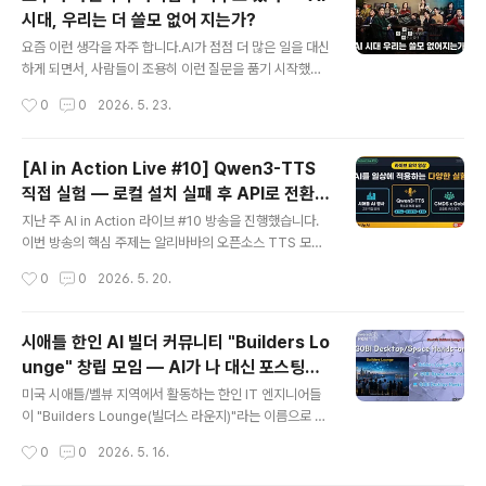
상의 나레이션은 제 실제 목소리가 아닙니다. 알리바바의
시대, 우리는 더 쓸모 없어 지는가?
Qwen3-TTS API를 사용해 제 목소리를 복제한 AI 음성
글 내용
입니다. 작동 방식은 두 단계입니다. - 1단계 (Voice Enro
요즘 이런 생각을 자주 합니다.AI가 점점 더 많은 일을 대신
llment): 샘플 음성 파일을 업로드해 고유한 Voice ID 생
하게 되면서, 사람들이 조용히 이런 질문을 품기 시작했습
성 - 2단계 (Synthesis): 그 Voice ID로 원하는 텍스트를
니다."나는 쓸모 있는 사람인가?"거창한 질문처럼 보이지
작성시간
0
0
2026. 5. 23.
음..
만, 사실 이건 아주 오래된 질문입니다. AI가 등장하기 훨씬
전부터 우리 안에 있었던 불안이죠. AI는 그것을 새로 만들
어 낸 게 아니라, 이미 있던 것을 더 선명하게 드러내고 있
[AI in Action Live #10] Qwen3-TTS
을 뿐입니다.이 주제를 오랫동안 생각해 왔고, 결국 글과 영
직접 실험 — 로컬 설치 실패 후 API로 전환한
상으로 정리했습니다. 한국어와 영어 버전을 모두 만들었
글 내용
이야기
으니, 편하신 언어로 보시거나 주변에 공유해 주세요.영상
지난 주 AI in Action 라이브 #10 방송을 진행했습니다.
으로 보기바쁜 일상 속에서 글보다 영상이 편하신 분들을
이번 방송의 핵심 주제는 알리바바의 오픈소스 TTS 모델
위해 유튜브 영상도 함께 만들었습니다. ▶ 한국어 영상 —
인 Qwen3-TTS 실험이었는데,기대와 다르게 완성까지
작성시간
0
0
2026. 5. 20.
https://youtu.be/DgqbSLjDT-A ▶ English Vers..
가지 못했습니다.실패한 과정도 기록으로 남기는 게 이 블
로그의 방향이라 솔직하게 정리해봅니다. ## Qwen3-T
TS란? 알리바바 Qwen 팀이 개발한 텍스트-투-스피치
시애틀 한인 AI 빌더 커뮤니티 "Builders Lo
(TTS) 모델로,Apache 2.0 라이선스로 공개된 오픈소스
unge" 창립 모임 — AI가 나 대신 포스팅하
입니다. 주요 스펙:- 응답 속도: 97ms (실시간 대화에도
글 내용
는 시대가 열렸다
활용 가능한 초저지연)- 지원 언어: 10개 언어 (한국어 포
미국 시애틀/벨뷰 지역에서 활동하는 한인 IT 엔지니어들
함)- Voice Clone: 단 3초짜리 음성 샘플로 목소리 복제
이 "Builders Lounge(빌더스 라운지)"라는 이름으로 첫
가능- 비용: 로컬 설치 시 무료 / API 사용 시 유료 OpenA
공식 모임을 가졌습니다. 이 블로그를 오래 보셨던 분들은
작성시간
0
0
2026. 5. 16.
I TTS와 비교하면 가격이 더 저렴하고 (..
아시겠지만, 저는 17년 전 미국에 처음 왔을 때부터 여기서
배운 새로운 IT 기술과 소식들을 기록해 왔습니다. 그리고