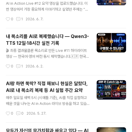
니다 한국은 대화 당사자 한 명이 동의하면 녹음이 가능합
AI in Action Live #12 요약 영상을 업로드했습니다. 이
니다.하지만 미국은 주(州)마다 법이 다릅니다. 크게 두 가
번 영상에서 가장 중요하게 이야기하고 싶었던 주제는 “기
지로 나뉩니다: - **일방 동의제 (One-Party Consent)
록이 AI의 컨텍스트가 된다”는 것입니다. 예전에는 데이터
작성시간
0
1
2026. 6. 7.
**: 대화 참여자 중 한 명만 동의..
를 모으고, 정리하고, 데이터베이스에 넣고, 앱으로 활용하
는 일이 쉽지 않았습니다. 그래서 우리가 인터넷에서 만들
어내는 많은 데이터는 구글, 페이스북, 애플, 마이크로소프
내 목소리를 AI로 복제했습니다 — Qwen3-
트 같은 빅테크 기업들이 주로 가져가고 활용했습니다. 하
TTS 12일·18시간 실전 기록
지만 AI 시대에는 상황이 달라지고 있습니다. 이제는 꼭 복
글 내용
잡한 데이터베이스나 앱을 만들지 않아도, 우리가 매일 남
🎬 최종 결과물클론 목소리로 만든 Live #11 하이라이트
기는 자연어 기록이 AI에게 바로 쓸 수 있는 컨텍스트가 될
영상 — 한국어·영어 버전 동시 제작했습니다.🇰🇷 한국어
수 있습니다. 회의 메모, 학습 기록, 프로젝트 로그, 아이디
영상 (15분 46초)https://youtu.be/2wk0_VQx9I8
작성시간
0
1
2026. 6. 2.
어, 대화 내용, 콘텐츠 제작 과정 같은 것들이 모두 나중에
🇺🇸 영어 영상 (13분 9초)https://youtu.be/WwgQD
AI와 ..
PXcHWs 지금 이 영상의 나레이션, 제 진짜 목소리가 아
닙니다.알리바바 Qwen3-TTS가 3초짜리 제 음성 샘플
AI랑 하면 뚝딱? 직접 해보니 현실은 달랐다,
하나로 복제한 AI 버전입니다.캘린더로는 12일, 실제 집중
AI로 내 목소리 복제 등 AI 실험 주간 요약
작업 시간은 단 18시간이었습니다.이 글에서는 그 여정 전
글 내용
체 — 기술 선택부터 샘플 튜닝, 영상 파이프라인 연동까지
매주 일요일 새벽 5시 (시애틀 기준), AI를 직접 실험하고
— 를 정리합니다.🤖 Qwen3-TTS란?알리바바 Qwen
배운 것을 나누는 AI in Action 라이브 방송을 하고 있습
팀이 2026년 1월 Apache-2.0으로 공개한 오픈소스 T
니다. 이번 주는 Live #11, 2026년 5월 24일 방송의 하
작성시간
0
0
2026. 5. 27.
TS(텍스트 음성 변환..
이라이트를 영상으로 정리했습니다. 이번 영상에서 다룬 4
가지 이야기를 소개합니다. ## 1. 내 목소리를 AI로 복제했
다 — Qwen3-TTS Voice Clone 이번 하이라이트 영
모두가 자신의 무가치함과 싸우고 있다 — AI