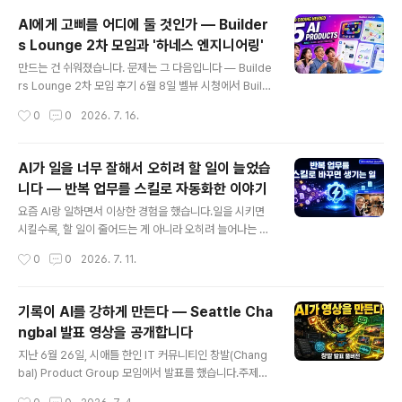
니다. 저는 AI 번역이 좋아지고 유튜브 더빙 기능까지 나온
AI에게 고삐를 어디에 둘 것인가 — Builder
걸 보면서, 언어 장벽이 예전만큼 크지 않을 거라고 판단했
s Lounge 2차 모임과 '하네스 엔지니어링'
습니다. 그래서 같은 내용을 한국어 영상과 영어 영상, 두
글 내용
버전으로 만들어 올려왔는데요. AI로 채널 데이터를 뜯어
만드는 건 쉬워졌습니다. 문제는 그 다음입니다 — Builde
보니, 이 판단 자체가 하락의 원인 중 하나였습니다. 시청자
rs Lounge 2차 모임 후기 6월 8일 벨뷰 시청에서 Build
는 여전히 자기 언어로 된 콘텐츠를 원했고, 두 버전으로 쪼
ers Lounge 2차 모임을 했습니다. 규칙은 하나였습니다.
작성시간
0
0
2026. 7. 16.
개는 전략은 각 버전의 노출과 완청률을 동시에 갉아먹고
슬라이드 말고 만든 걸 가져올 것.다섯 분이 각자 AI로 만든
있었습..
Product를 들고 오셨습니다. 개발자도 있었고, 코드 한 줄
안 써본 분도 있었습니다. 그런데 다섯 개 모두 실제로 돌아
AI가 일을 너무 잘해서 오히려 할 일이 늘었습
갔습니다.전체 영상(1시간 28분)은 아래에 있습니다. 이
니다 — 반복 업무를 스킬로 자동화한 이야기
글에서는 그날 나온 것들을 정리하고, 끝나고 나서도 계속
글 내용
생각하게 된 두 가지 이야기를 덧붙입니다. https://yout
요즘 AI랑 일하면서 이상한 경험을 했습니다.일을 시키면
u.be/Racs4wG3BtA 이날 나온 다섯 개두뇌 훈련 보드
시킬수록, 할 일이 줄어드는 게 아니라 오히려 늘어나는 겁
게임 — 김성진개발자 한 분과 개발을 전혀 모르는 분이 함
니다.처음엔 이해가 안 됐습니다. AI가 일을 대신 해주는데
작성시간
0
0
2026. 7. 11.
께 만든 보드게임입니다. 컴퓨터와..
왜 할 일이 늘어날까. 곰곰이 생각해보니 이유는 간단했습
니다. AI가 일을 워낙 빨리 끝내주니까, 그 결과를 보자마자
"그럼 이번엔 이것도 해볼까?" 하고 새로운 아이디어가 계
기록이 AI를 강하게 만든다 — Seattle Cha
속 떠오르는 거였습니다. 처리 속도가 빨라질수록 아이디
ngbal 발표 영상을 공개합니다
어도 빨라지고, 아이디어가 빨라지니까 할 일 목록도 같이
글 내용
빨라지는 거죠.실험 ① — 반복되는 일들을 찾아서 자동화
지난 6월 26일, 시애틀 한인 IT 커뮤니티인 창발(Chang
하다그래서 이번 주에는 방향을 좀 바꿔봤습니다. 늘어난
bal) Product Group 모임에서 발표를 했습니다.주제는
일들 중에서 "이거 매번 똑같이 하고 있네" 싶은 반복되는
"The AI Powered Creator" — AI 시대에 콘텐츠 크리
작성시간