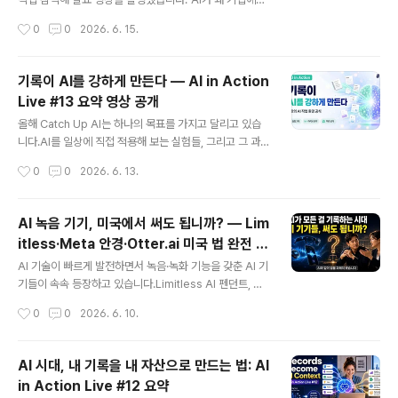
AI가 내가 무엇을 해왔고 무엇을 원하는지 모른다면 결과
자꾸 실패할까?" 라는 질문을 오랫동안 품고 있었는데, 이
작성시간
0
0
2026. 6. 15.
는 쉽게 엉뚱한 방향으로 흘러갑니다.그래서 AI 시대에는
날 현장에서 그 답을 꽤 명확하게 들을 수 있었습니다. 요약
기록이 더욱 ..
영상으로 만들어 Catch Up AI 채널에 공개했으니, 현장
에 가지 못하신 분들도 핵심 내용을 빠르게 확인하실 수 있
기록이 AI를 강하게 만든다 — AI in Action
습니다.이날 발표한 전문가 3인 + 패널 Q&A🔴 Lana Fe
Live #13 요약 영상 공개
ng, Ph.D. — Cogzia 공동창업자MIT 연구 결과 AI 파일
글 내용
럿의 95%는 개념 검증 단계에서 멈춥니다. 실패 원인의 7
올해 Catch Up AI는 하나의 목표를 가지고 달리고 있습
0%는 기술 문제가 아니라 사람의 문제 — 도메인 전문가
니다.AI를 일상에 직접 적용해 보는 실험들, 그리고 그 과정
참여율이 고작 5%에 불과하기 때문입니다.에너지 업계에
에서 얻은 인사이트를 솔직하게 나누는 것.이번 13회 라이
작성시간
0
0
2026. 6. 13.
서 2주 걸리던 재무 분석이 AI 도입 후 30분으..
브 요약 영상에서도 실험 3가지를 진행했고, 그 과정에서
꽤 중요한 깨달음을 하나 얻었습니다.💡 핵심 인사이트: 기
록이 AI의 작업 환경이 된다AI가 갑자기 더 똑똑해진 게 아
AI 녹음 기기, 미국에서 써도 됩니까? — Lim
닙니다.AI와 함께 한 작업들을 기록해 뒀기 때문에 가능했
itless·Meta 안경·Otter.ai 미국 법 완전 정
던 겁니다.AI는 자연어 문서를 빠르게 읽고 정리합니다. 기
글 내용
리
록이 쌓일수록 AI가 받는 컨텍스트가 풍부해지고, 그 컨텍
AI 기술이 빠르게 발전하면서 녹음·녹화 기능을 갖춘 AI 기
스트는 다음 작업으로 이어집니다. 기록은 AI에게 주는 배
기들이 속속 등장하고 있습니다.Limitless AI 펜던트, Me
경 정보가 아니라, AI가 실제로 일할 수 있게 해주는 작업
ta Ray-Ban 스마트 글래스, Otter.ai, Fireflies.ai... 한
작성시간
0
0
2026. 6. 10.
환경입니다.🧪 이번 방송의 실험들실험 0 — 런다운을 캔버
국에서도 이름은 많이 들어보셨을 겁니다.그런데 막상 이
스로 ..
런 기기들을 쓰려고 할 때 이런 생각이 드신 적 없으신가
요? "이거, 법적으로 괜찮은 거 맞지?" 특히 미국을 여행하
AI 시대, 내 기록을 내 자산으로 만드는 법: AI
거나 미국 비즈니스를 하시는 분들이라면 한 번쯤 짚어봐
in Action Live #12 요약
야 할 문제입니다.## 미국 녹음법, 생각보다 훨씬 복잡합
글 내용