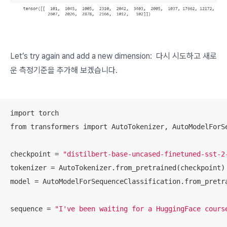
Let’s try again and add a new dimension: 다시 시도하고 새로
운 측정기준을 추가해 보겠습니다.
import torch

from transformers import AutoTokenizer, AutoModelForSe
checkpoint = 
"distilbert-base-uncased-finetuned-sst-2
tokenizer = AutoTokenizer.from_pretrained(checkpoint)

model = AutoModelForSequenceClassification.from_pretra
sequence = 
"I've been waiting for a HuggingFace cours