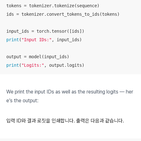
tokens = tokenizer.tokenize(sequence)

ids = tokenizer.convert_tokens_to_ids(tokens)

print
(
"Input IDs:"
, input_ids)

print
(
"Logits:"
, output.logits)
We print the input IDs as well as the resulting logits — her
e’s the output:
입력 ID와 결과 로짓을 인쇄합니다. 출력은 다음과 같습니다.