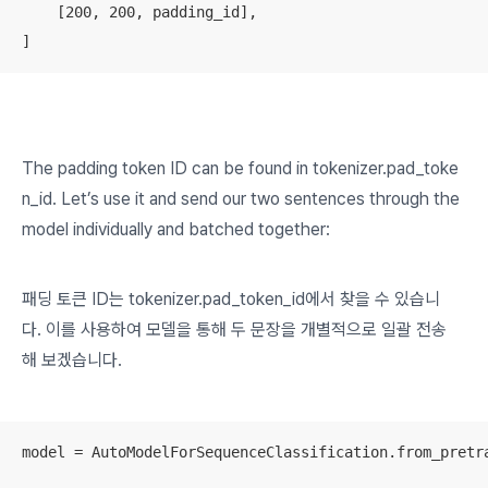
    [200, 200, padding_id],

]
The padding token ID can be found in
tokenizer.pad_toke
n_id
. Let’s use it and send our two sentences through the
model individually and batched together:
패딩 토큰 ID는 tokenizer.pad_token_id에서 찾을 수 있습니
다. 이를 사용하여 모델을 통해 두 문장을 개별적으로 일괄 전송
해 보겠습니다.
model = AutoModelForSequenceClassification.from_pretra