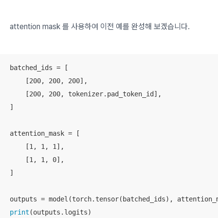
attention mask
를 사용하여 이전 예를 완성해 보겠습니다.
batched_ids = [

    [200, 200, 200],

    [200, 200, tokenizer.pad_token_id],

]

attention_mask = [

    [1, 1, 1],

    [1, 1, 0],

]

print
(outputs.logits)