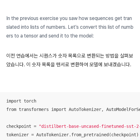
In the previous exercise you saw how sequences get tran
slated into lists of numbers. Let’s convert this list of numb
ers to a tensor and send it to the model:
이전 연습에서는 시퀀스가 숫자 목록으로 변환되는 방법을 살펴보
았습니다. 이 숫자 목록을 텐서로 변환하여 모델에 보내겠습니다.
import torch

from transformers import AutoTokenizer, AutoModelForSe
checkpoint = 
"distilbert-base-uncased-finetuned-sst-2
tokenizer = AutoTokenizer.from_pretrained(checkpoint)
