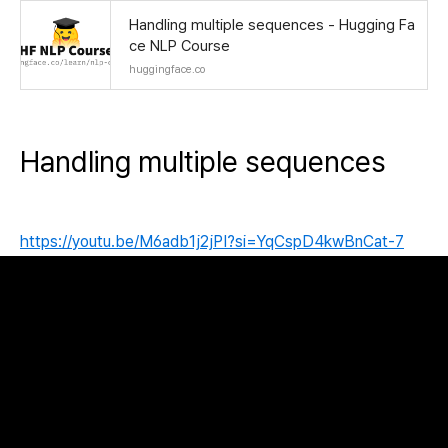
Handling multiple sequences - Hugging Fa
ce NLP Course
huggingface.co
Handling multiple sequences
https://youtu.be/M6adb1j2jPI?si=YqCspD4kwBnCat-7