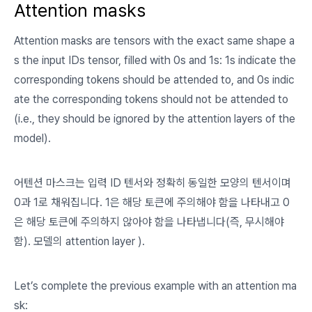
Attention masks
Attention masks
are tensors with the exact same shape a
s the input IDs tensor, filled with 0s and 1s: 1s indicate the
corresponding tokens should be attended to, and 0s indic
ate the corresponding tokens should not be attended to
(i.e., they should be ignored by the attention layers of the
model).
어텐션 마스크는 입력 ID 텐서와 정확히 동일한 모양의 텐서이며
0과 1로 채워집니다. 1은 해당 토큰에 주의해야 함을 나타내고 0
은 해당 토큰에 주의하지 않아야 함을 나타냅니다(즉, 무시해야
함). 모델의
attention layer
).
Let’s complete the previous example with an attention ma
sk: