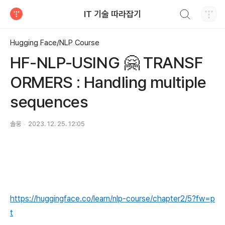
검색하기
IT 기술 따라잡기
티스토리
Hugging Face/NLP Course
HF-NLP-USING 🤗 TRANSF
ORMERS : Handling multiple
sequences
솔웅
2023. 12. 25. 12:05
https://huggingface.co/learn/nlp-course/chapter2/5?fw=p
t