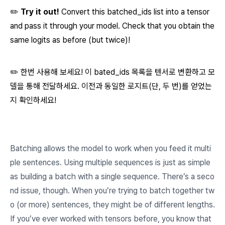
✏️
Try it out!
Convert this
batched_ids
list into a tensor
and pass it through your model. Check that you obtain the
same logits as before (but twice)!
✏️ 한번 사용해 보세요! 이 bated_ids 목록을 텐서로 변환하고 모
델을 통해 전달하세요. 이전과 동일한 로지트(단, 두 번)를 얻었는
지 확인하세요!
Batching allows the model to work when you feed it multi
ple sentences. Using multiple sequences is just as simple
as building a batch with a single sequence. There’s a seco
nd issue, though. When you’re trying to batch together tw
o (or more) sentences, they might be of different lengths.
If you’ve ever worked with tensors before, you know that