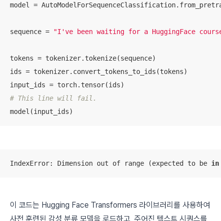
model = AutoModelForSequenceClassification.from_pretra
sequence = 
"I've been waiting for a HuggingFace cours
tokens = tokenizer.tokenize(sequence)

ids = tokenizer.convert_tokens_to_ids(tokens)

# This line will fail.
model(input_ids)
IndexError: Dimension out of range (expected to be 
in
이 코드는 Hugging Face Transformers 라이브러리를 사용하여
사전 훈련된 감성 분류 모델을 로드하고, 주어진 텍스트 시퀀스를